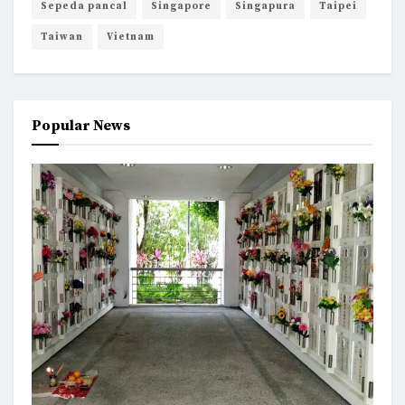
Sepeda pancal
Singapore
Singapura
Taipei
Taiwan
Vietnam
Popular News