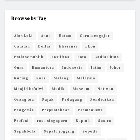
Browse by Tag
Alas kaki
Anak
Batam
Cara mengajar
Catatan
Dollar
Efisiensi
Ekon
Etalase publik
Fasilitas
Foto
Gadis China
Guru
Humaniora
Indonesia
Jatim
Johor
Kucing
Kurs
Malang
Malaysia
Masjid ba'alwi
Mudik
Museum
Netizen
Orang tua
Pajak
Pedagang
Pendidikan
Pengemis
Perpustakaan
Premanisme
Profesi
rasa singapura
Rupiah
Sastra
Sepakbola
Sepatu jogging
Sepeda