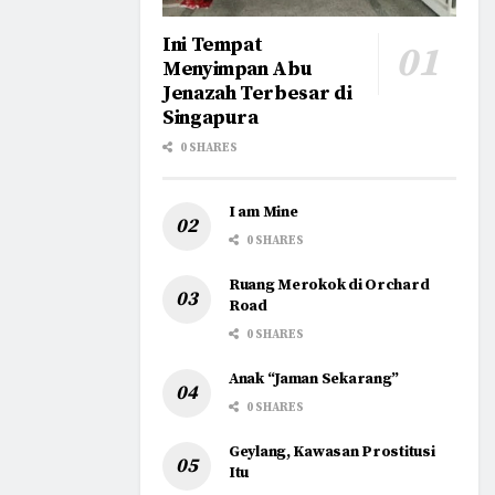
Ini Tempat
Menyimpan Abu
Jenazah Terbesar di
Singapura
0 SHARES
I am Mine
0 SHARES
Ruang Merokok di Orchard
Road
0 SHARES
Anak “Jaman Sekarang”
0 SHARES
Geylang, Kawasan Prostitusi
Itu