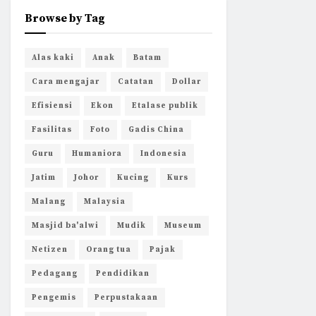
Browse by Tag
Alas kaki
Anak
Batam
Cara mengajar
Catatan
Dollar
Efisiensi
Ekon
Etalase publik
Fasilitas
Foto
Gadis China
Guru
Humaniora
Indonesia
Jatim
Johor
Kucing
Kurs
Malang
Malaysia
Masjid ba'alwi
Mudik
Museum
Netizen
Orang tua
Pajak
Pedagang
Pendidikan
Pengemis
Perpustakaan