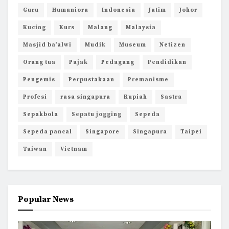
Guru
Humaniora
Indonesia
Jatim
Johor
Kucing
Kurs
Malang
Malaysia
Masjid ba'alwi
Mudik
Museum
Netizen
Orang tua
Pajak
Pedagang
Pendidikan
Pengemis
Perpustakaan
Premanisme
Profesi
rasa singapura
Rupiah
Sastra
Sepakbola
Sepatu jogging
Sepeda
Sepeda pancal
Singapore
Singapura
Taipei
Taiwan
Vietnam
Popular News