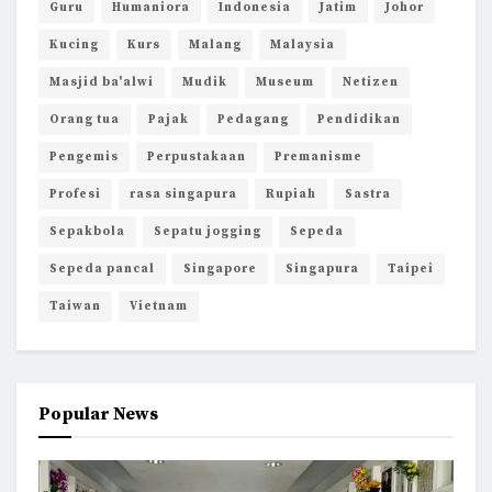
Guru
Humaniora
Indonesia
Jatim
Johor
Kucing
Kurs
Malang
Malaysia
Masjid ba'alwi
Mudik
Museum
Netizen
Orang tua
Pajak
Pedagang
Pendidikan
Pengemis
Perpustakaan
Premanisme
Profesi
rasa singapura
Rupiah
Sastra
Sepakbola
Sepatu jogging
Sepeda
Sepeda pancal
Singapore
Singapura
Taipei
Taiwan
Vietnam
Popular News