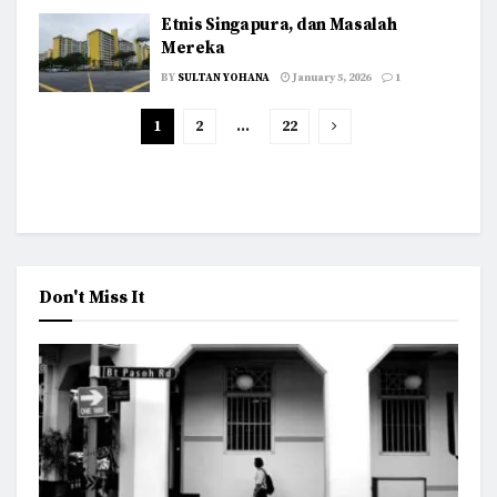
Etnis Singapura, dan Masalah
Mereka
BY
SULTAN YOHANA
January 5, 2026
1
1
2
…
22
Don't Miss It