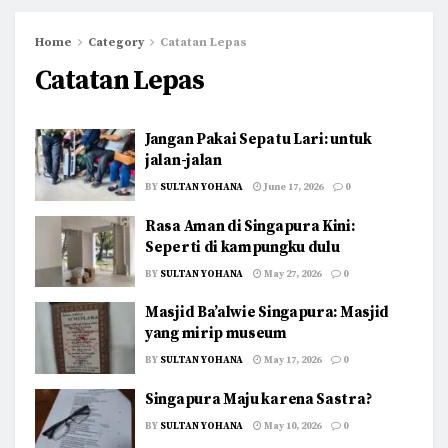
Home
Category
Catatan Lepas
Catatan Lepas
Jangan Pakai Sepatu Lari: untuk
jalan-jalan
BY
SULTAN YOHANA
June 17, 2026
0
Rasa Aman di Singapura Kini:
Seperti di kampungku dulu
BY
SULTAN YOHANA
May 27, 2026
0
Masjid Ba’alwie Singapura: Masjid
yang mirip museum
BY
SULTAN YOHANA
May 17, 2026
0
Singapura Maju karena Sastra?
BY
SULTAN YOHANA
May 10, 2026
0