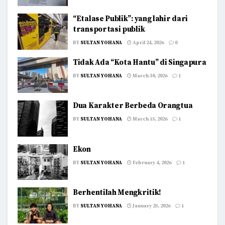
“Etalase Publik”: yang lahir dari
transportasi publik
BY
SULTAN YOHANA
April 24, 2026
0
Tidak Ada “Kota Hantu” di Singapura
BY
SULTAN YOHANA
March 30, 2026
1
Dua Karakter Berbeda Orangtua
BY
SULTAN YOHANA
March 15, 2026
1
Ekon
BY
SULTAN YOHANA
February 4, 2026
1
Berhentilah Mengkritik!
BY
SULTAN YOHANA
January 25, 2026
1