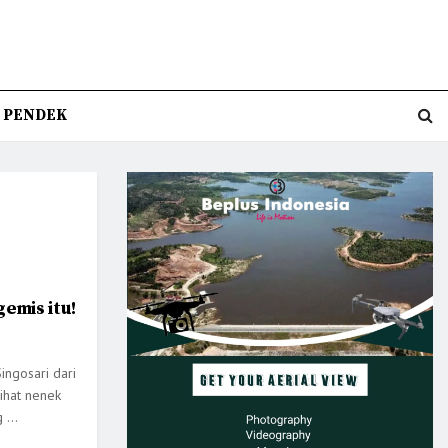
T PENDEK
emis itu!
ngosari dari
ihat nenek
 ...