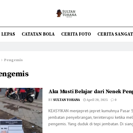
 LEPAS
CATATAN BOLA
CERITA FOTO
CERITA SANGA
Pengemis
engemis
Aku Musti Belajar dari Nenek Peng
BY
SULTAN YOHANA
April 20, 2025
0
KEASYIKAN menjepret-jepret kumuhnya Pasar Si
jembatan penyebrangan, terinterupsi ketika mel
pengemis. Yang duduk di tepi jembatan. Di siang