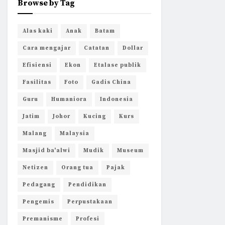
Browse by Tag
Alas kaki
Anak
Batam
Cara mengajar
Catatan
Dollar
Efisiensi
Ekon
Etalase publik
Fasilitas
Foto
Gadis China
Guru
Humaniora
Indonesia
Jatim
Johor
Kucing
Kurs
Malang
Malaysia
Masjid ba'alwi
Mudik
Museum
Netizen
Orang tua
Pajak
Pedagang
Pendidikan
Pengemis
Perpustakaan
Premanisme
Profesi