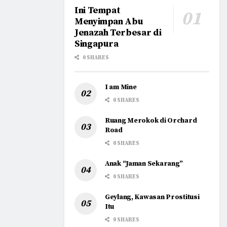
Ini Tempat
Menyimpan Abu
Jenazah Terbesar di
Singapura
0 SHARES
I am Mine
0 SHARES
Ruang Merokok di Orchard
Road
0 SHARES
Anak “Jaman Sekarang”
0 SHARES
Geylang, Kawasan Prostitusi
Itu
0 SHARES