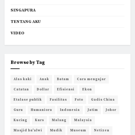
SINGAPURA
TENTANG AKU
VIDEO
Browse by Tag
Alas kaki
Anak
Batam
Cara mengajar
Catatan
Dollar
Efisiensi
Ekon
Etalase publik
Fasilitas
Foto
Gadis China
Guru
Humaniora
Indonesia
Jatim
Johor
Kucing
Kurs
Malang
Malaysia
Masjid ba'alwi
Mudik
Museum
Netizen