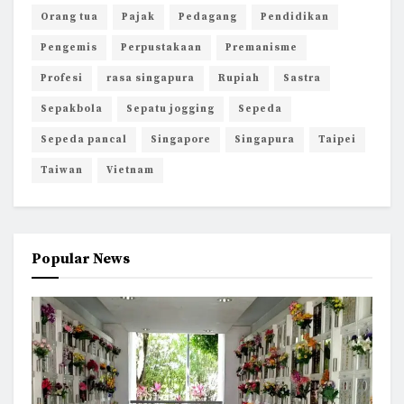
Orang tua
Pajak
Pedagang
Pendidikan
Pengemis
Perpustakaan
Premanisme
Profesi
rasa singapura
Rupiah
Sastra
Sepakbola
Sepatu jogging
Sepeda
Sepeda pancal
Singapore
Singapura
Taipei
Taiwan
Vietnam
Popular News