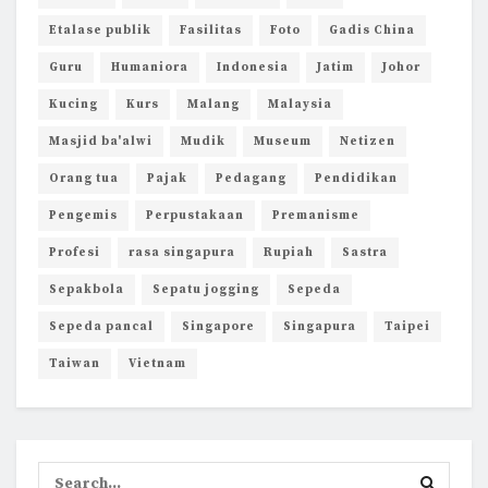
Etalase publik
Fasilitas
Foto
Gadis China
Guru
Humaniora
Indonesia
Jatim
Johor
Kucing
Kurs
Malang
Malaysia
Masjid ba'alwi
Mudik
Museum
Netizen
Orang tua
Pajak
Pedagang
Pendidikan
Pengemis
Perpustakaan
Premanisme
Profesi
rasa singapura
Rupiah
Sastra
Sepakbola
Sepatu jogging
Sepeda
Sepeda pancal
Singapore
Singapura
Taipei
Taiwan
Vietnam