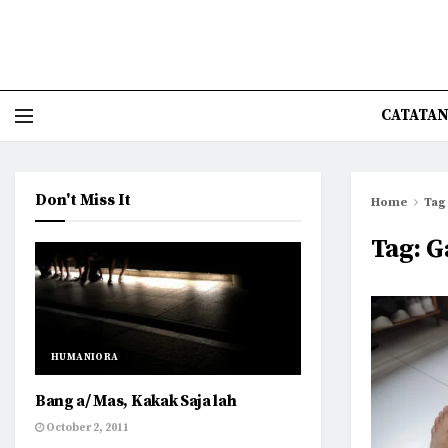
CATATAN
Don't Miss It
Home
Tag
Tag:
G
HUMANIORA
Bang a/ Mas, Kakak Saja lah
October 2, 2011