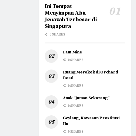
Ini Tempat
Menyimpan Abu
Jenazah Terbesar di
Singapura
0 SHARES
I am Mine
0 SHARES
Ruang Merokok di Orchard
Road
0 SHARES
Anak “Jaman Sekarang”
0 SHARES
Geylang, Kawasan Prostitusi
Itu
0 SHARES