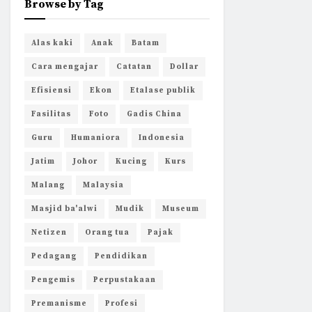
Browse by Tag
Alas kaki
Anak
Batam
Cara mengajar
Catatan
Dollar
Efisiensi
Ekon
Etalase publik
Fasilitas
Foto
Gadis China
Guru
Humaniora
Indonesia
Jatim
Johor
Kucing
Kurs
Malang
Malaysia
Masjid ba'alwi
Mudik
Museum
Netizen
Orang tua
Pajak
Pedagang
Pendidikan
Pengemis
Perpustakaan
Premanisme
Profesi