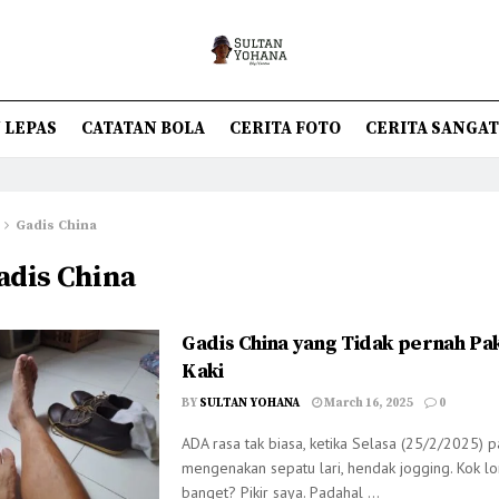
 LEPAS
CATATAN BOLA
CERITA FOTO
CERITA SANGA
Gadis China
adis China
Gadis China yang Tidak pernah Pak
Kaki
BY
SULTAN YOHANA
March 16, 2025
0
ADA rasa tak biasa, ketika Selasa (25/2/2025) p
mengenakan sepatu lari, hendak jogging. Kok l
banget? Pikir saya. Padahal ...