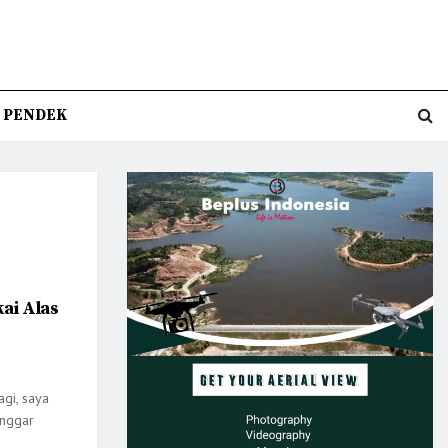
T PENDEK
ai Alas
agi, saya
onggar