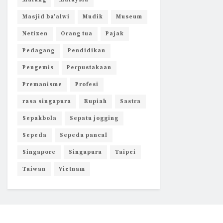
Malang
Malaysia
Masjid ba'alwi
Mudik
Museum
Netizen
Orang tua
Pajak
Pedagang
Pendidikan
Pengemis
Perpustakaan
Premanisme
Profesi
rasa singapura
Rupiah
Sastra
Sepakbola
Sepatu jogging
Sepeda
Sepeda pancal
Singapore
Singapura
Taipei
Taiwan
Vietnam