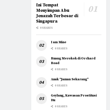
Ini Tempat
Menyimpan Abu
Jenazah Terbesar di
Singapura
0 SHARES
I am Mine
0 SHARES
Ruang Merokok di Orchard
Road
0 SHARES
Anak “Jaman Sekarang”
0 SHARES
Geylang, Kawasan Prostitusi
Itu
0 SHARES