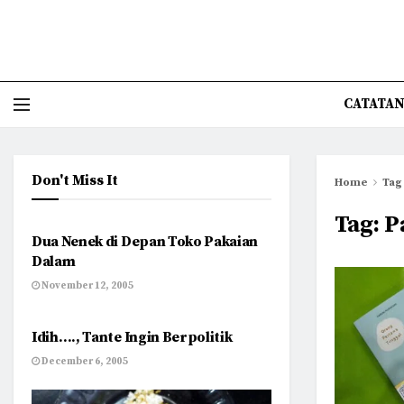
CATATAN
Don't Miss It
Home
Tag
HUMANIORA
Tag:
P
Dua Nenek di Depan Toko Pakaian
Dalam
November 12, 2005
POLITISASI
Idih…., Tante Ingin Berpolitik
December 6, 2005