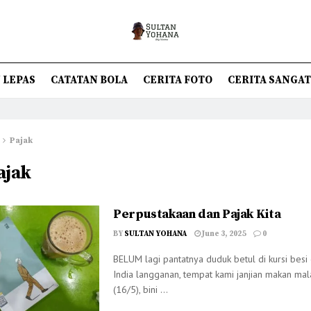
 LEPAS
CATATAN BOLA
CERITA FOTO
CERITA SANGA
Pajak
ajak
Perpustakaan dan Pajak Kita
BY
SULTAN YOHANA
June 3, 2025
0
BELUM lagi pantatnya duduk betul di kursi besi 
India langganan, tempat kami janjian makan ma
(16/5), bini ...