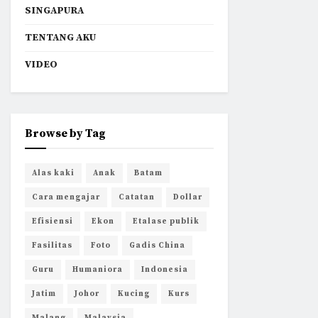
SINGAPURA
TENTANG AKU
VIDEO
Browse by Tag
Alas kaki
Anak
Batam
Cara mengajar
Catatan
Dollar
Efisiensi
Ekon
Etalase publik
Fasilitas
Foto
Gadis China
Guru
Humaniora
Indonesia
Jatim
Johor
Kucing
Kurs