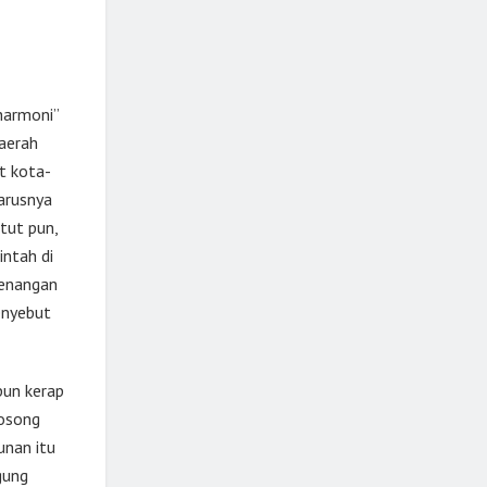
harmoni”
aerah
t kota-
harusnya
utut pun,
ntah di
genangan
enyebut
pun kerap
kosong
unan itu
gung