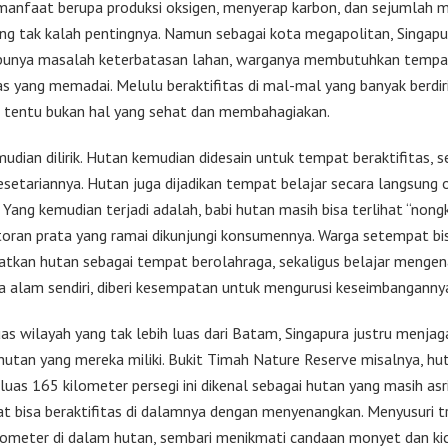
anfaat berupa produksi oksigen, menyerap karbon, dan sejumlah 
ang tak kalah pentingnya. Namun sebagai kota megapolitan, Singapu
unya masalah keterbatasan lahan, warganya membutuhkan tempa
as yang memadai. Melulu beraktifitas di mal-mal yang banyak berdiri
, tentu bukan hal yang sehat dan membahagiakan.
udian dilirik. Hutan kemudian didesain untuk tempat beraktifitas, s
lesetariannya. Hutan juga dijadikan tempat belajar secara langsung 
 Yang kemudian terjadi adalah, babi hutan masih bisa terlihat “nong
toran prata yang ramai dikunjungi konsumennya. Warga setempat bi
kan hutan sebagai tempat berolahraga, sekaligus belajar mengen
 alam sendiri, diberi kesempatan untuk mengurusi keseimbangannya 
as wilayah yang tak lebih luas dari Batam, Singapura justru menjag
hutan yang mereka miliki. Bukit Timah Nature Reserve misalnya, hu
luas 165 kilometer persegi ini dikenal sebagai hutan yang masih as
t bisa beraktifitas di dalamnya dengan menyenangkan. Menyusuri t
ilometer di dalam hutan, sembari menikmati candaan monyet dan ki