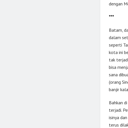
dengan M
***
Batam, da
dalam set
seperti T
kota ini b
tak terjad
bisa menj
sana dibu
(orang Si
banjir kal
Bahkan di
terjadi. 
isinya da
terus dil