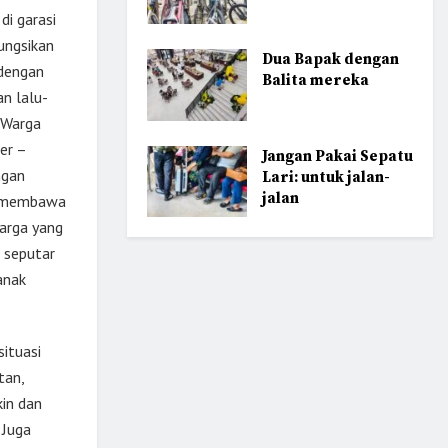
i garasi
ungsikan
Dua Bapak dengan
 dengan
Balita mereka
an lalu-
 Warga
er –
Jangan Pakai Sepatu
ngan
Lari: untuk jalan-
jalan
ng membawa
arga yang
 seputar
anak
ituasi
tan,
kin dan
 Juga