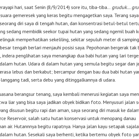
rayapi hari, saat Senin (8/9/2014) sore itu, tiba-tiba…
gruduk… gr
, suara gemeresek yang keras begitu mengagetkan saya. Terang saya
 seorang diri saya di tengah hutan, dan konsentrasi betul-betul tert
ng sedang membidik seekor tupai hutan yang sedang ngemil buah ke
celinguk memperhatikan sekeliling, sekitar sepuluh meter di samping
besar tengah berlari menjauhi posisi saya. Pepohonan bergerak tak 
, indera penglihatan saya menangkap dua babi hutan yang lari terg
dalam hutan. Udara di dalam hutan yang semula begitu segar dan je
terasa lebus dan berkabut; bercampur dengan bau dua babi hutan yan
langgang tadi, serta debu yang ditinggalkannya di udara.
uasana berangsur tenang, saya kembali menerusi kegiatan saya men
wa liar yang bisa saya jadikan obyek bidikan foto. Menyusuri jalan 
 yang disusun begitu rapi dan aman, saya seorang diri masuk ke dala
rce Reservoir, salah satu hutan konservasi untuk menopang danau
an air. Hutannnya begitu rapatnya. Hanya jalan kayu setapak sajala
dalam hutan. Sesekali saya berhenti, ketika bertemu obyek foto ya