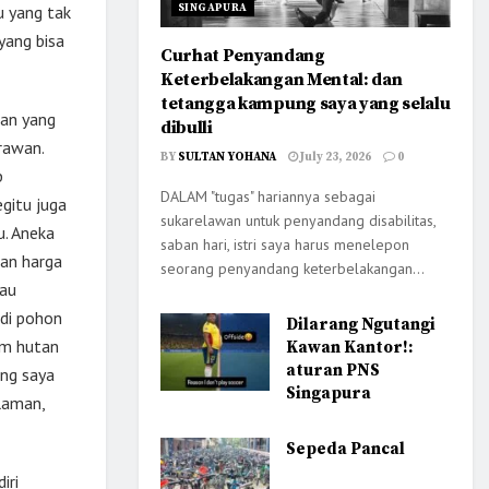
SINGAPURA
u yang tak
yang bisa
Curhat Penyandang
Keterbelakangan Mental: dan
tetangga kampung saya yang selalu
tan yang
dibulli
rawan.
BY
SULTAN YOHANA
July 23, 2026
0
p
DALAM "tugas" hariannya sebagai
gitu juga
sukarelawan untuk penyandang disabilitas,
u. Aneka
saban hari, istri saya harus menelepon
gan harga
seorang penyandang keterbelakangan...
cau
 di pohon
Dilarang Ngutangi
am hutan
Kawan Kantor!:
aturan PNS
ng saya
Singapura
laman,
Sepeda Pancal
iri