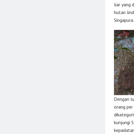
liar yang
hutan lin
Singapura.
Dengan lu
orang per
dikategor
kunjungi 
kepadatan