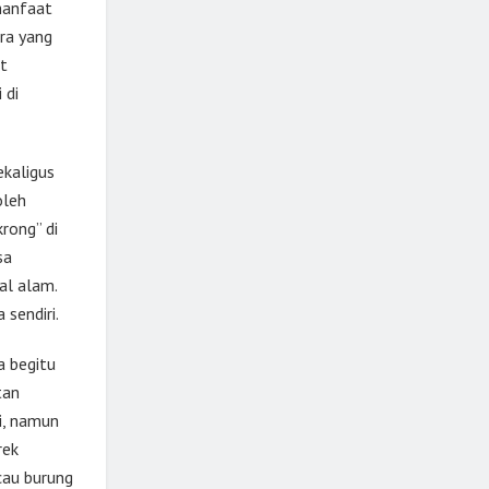
manfaat
ra yang
t
 di
ekaligus
oleh
krong” di
sa
al alam.
sendiri.
a begitu
tan
ri, namun
rek
cau burung