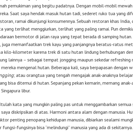
ah pemukiman yang begitu padatnya. Dengan mobil-mobil mewah d
eka. Saat saya hendak masuk hutan tadi, sederet ruko tua yang dif
estoran, ramai dikunjungi konsumennya. Sebuah restoran khas India,
ta yang terlihat menggiurkan, terlihat yang paling ramai. Pun demiki
ndaraan bermotor di jalan raya yang tepat berada di samping hutan.
 juga memanfaatkan trek kayu yang panjangnya beratus-ratus met
sa kilo-kilometer karena trek di satu hutan lindung berhubungan de
dung lainnya – sebagai tempat jongging maupun sekedar refreshi
 mereka mengenal hutan. Beberapa kali, saya berpapasan dengan w
ngging
; atau orangtua yang tengah mengajak anak-anaknya belajar
yang bisa ditemui di hutan. Sepanjang pekan kemarin, memang anak-
 Singapura libur.
Itulah kata yang mungkin paling pas untuk menggambarkan semua s
 saya diskripsikan di atas. Harmoni antara alam dengan manusia. Hu
aktor penting penopang kehidupan manusia, dibiarkan sealami mung
r fungsi-fungsinya bisa “melindungi” manusia yang ada di sekitarnya.