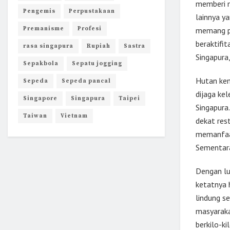
memberi m
Pengemis
Perpustakaan
lainnya y
Premanisme
Profesi
memang p
beraktifit
rasa singapura
Rupiah
Sastra
Singapura
Sepakbola
Sepatu jogging
Hutan kem
Sepeda
Sepeda pancal
dijaga ke
Singapore
Singapura
Taipei
Singapura.
Taiwan
Vietnam
dekat res
memanfaat
Sementara
Dengan lu
ketatnya 
lindung se
masyaraka
berkilo-k