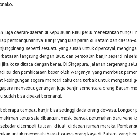
onako.
n juga daerah-daerah di Kepulauan Riau perlu menekankan fungsi “
iap pembangunannya. Banjir yang kian parah di Batam dan daerah-d
anjungpinang, seperti sesuatu yang susah untuk dipercayai, menginga
erbatasan langsung dengan laut, dan persoalan banjir seperti ini se
i jika kota ditata dengan benar. Di Singapura, jalanan tergenang sel
adi isu dan pembicaraan besar oleh warganya, yang membuat pemeri
at kebingungan segera mencari tahu cara terbaik untuk mengatasi 
ngapura menyebut genangan juga banjir, sementara orang Batam m
au sudah bisa dipakai berenang).
 beberapa tempat, banjir bisa setinggi dada orang dewasa. Longsor 
Pemukiman terus saja dibangun, meski banyak perumahan baru yang 
n sekedar ditempeli tulisan “dijual” di depan rumah mereka. Pembang
akukan untuk memenuhi hasrat orang-orang kaya di Batam, yang bin