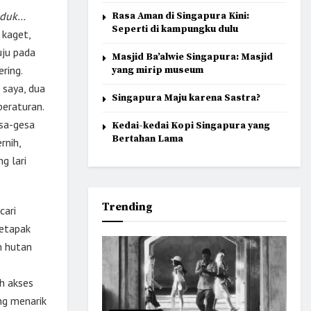
uduk…
Rasa Aman di Singapura Kini:
Seperti di kampungku dulu
 kaget,
uju pada
Masjid Ba’alwie Singapura: Masjid
ring.
yang mirip museum
 saya, dua
Singapura Maju karena Sastra?
beraturan.
esa-gesa
Kedai-kedai Kopi Singapura yang
Bertahan Lama
rnih,
g lari
Trending
cari
setapak
m hutan
h akses
ng menarik