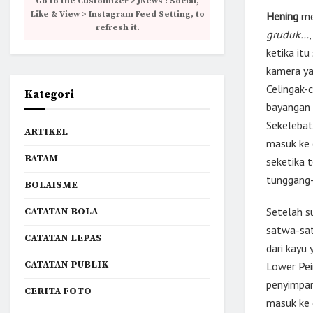
Go to the Customizer > JNews : Social,
Like & View > Instagram Feed Setting, to
Hening
me
refresh it.
gruduk…
ketika itu
kamera ya
Celingak-
Kategori
bayangan 
Sekelebat
ARTIKEL
masuk ke 
BATAM
seketika 
tunggang-
BOLAISME
Setelah s
CATATAN BOLA
satwa-sat
CATATAN LEPAS
dari kayu
CATATAN PUBLIK
Lower Pei
penyimpan
CERITA FOTO
masuk ke 