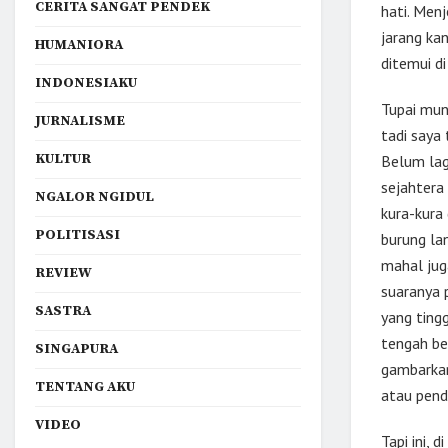
CERITA SANGAT PENDEK
hati. Men
jarang ka
HUMANIORA
ditemui di 
INDONESIAKU
Tupai mun
JURNALISME
tadi saya
KULTUR
Belum lag
sejahtera
NGALOR NGIDUL
kura-kura
POLITISASI
burung la
mahal juga
REVIEW
suaranya p
SASTRA
yang ting
tengah be
SINGAPURA
gambarkan
TENTANG AKU
atau pend
VIDEO
Tapi ini, 