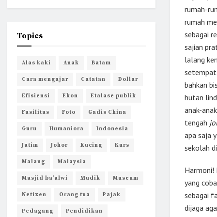
rumah-rum
rumah mer
sebagai r
Topics
sajian pra
lalang ke
Alas kaki
Anak
Batam
setempat,
Cara mengajar
Catatan
Dollar
bahkan bi
Efisiensi
Ekon
Etalase publik
hutan lin
anak-anak
Fasilitas
Foto
Gadis China
tengah
jo
Guru
Humaniora
Indonesia
apa saja 
Jatim
Johor
Kucing
Kurs
sekolah di
Malang
Malaysia
Harmoni! 
Masjid ba'alwi
Mudik
Museum
yang coba
sebagai f
Netizen
Orang tua
Pajak
dijaga aga
Pedagang
Pendidikan