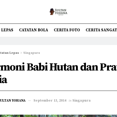
 LEPAS
CATATAN BOLA
CERITA FOTO
CERITA SANGA
tatan Lepas
Singapura
moni Babi Hutan dan Pra
ia
SULTAN YOHANA
September 13, 2014
in
Singapura