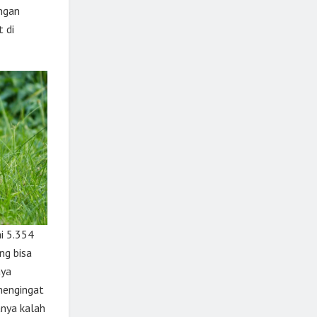
engan
 di
i 5.354
ng bisa
aya
 mengingat
anya kalah