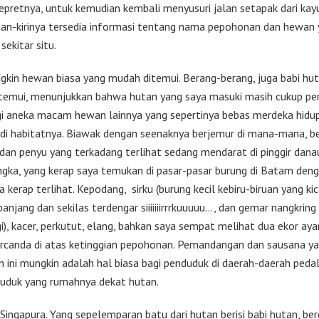
jepretnya, untuk kemudian kembali menyusuri jalan setapak dari kay
nan-kirinya tersedia informasi tentang nama pepohonan dan hewan 
sekitar situ.
gkin hewan biasa yang mudah ditemui. Berang-berang, juga babi hu
 temui, menunjukkan bahwa hutan yang saya masuki masih cukup pe
i aneka macam hewan lainnya yang sepertinya bebas merdeka hidu
 di habitatnya. Biawak dengan seenaknya berjemur di mana-mana, be
 dan penyu yang terkadang terlihat sedang mendarat di pinggir dana
ngka, yang kerap saya temukan di pasar-pasar burung di Batam den
 kerap terlihat. Kepodang, sirku (burung kecil kebiru-biruan yang ki
anjang dan sekilas terdengar siiiiiiirrrkuuuuu…, dan gemar nangkring
gi), kacer, perkutut, elang, bahkan saya sempat melihat dua ekor ay
rcanda di atas ketinggian pepohonan. Pemandangan dan sausana ya
 ini mungkin adalah hal biasa bagi penduduk di daerah-daerah peda
uduk yang rumahnya dekat hutan.
di Singapura. Yang sepelemparan batu dari hutan berisi babi hutan, berd