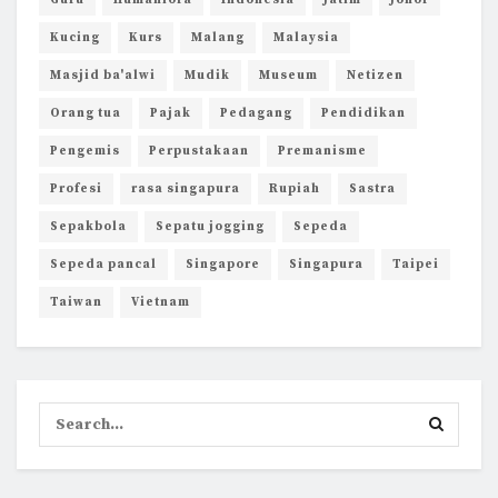
Guru
Humaniora
Indonesia
Jatim
Johor
Kucing
Kurs
Malang
Malaysia
Masjid ba'alwi
Mudik
Museum
Netizen
Orang tua
Pajak
Pedagang
Pendidikan
Pengemis
Perpustakaan
Premanisme
Profesi
rasa singapura
Rupiah
Sastra
Sepakbola
Sepatu jogging
Sepeda
Sepeda pancal
Singapore
Singapura
Taipei
Taiwan
Vietnam