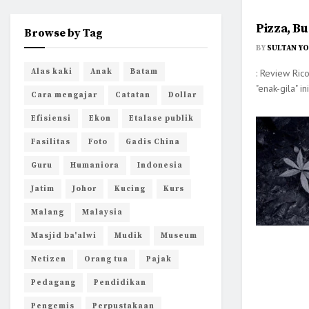
Pizza, B
Browse by Tag
BY
SULTAN Y
Alas kaki
Anak
Batam
: Review Rico
"enak-gila" in
Cara mengajar
Catatan
Dollar
Efisiensi
Ekon
Etalase publik
Fasilitas
Foto
Gadis China
Guru
Humaniora
Indonesia
Jatim
Johor
Kucing
Kurs
Malang
Malaysia
Masjid ba'alwi
Mudik
Museum
Netizen
Orang tua
Pajak
Pedagang
Pendidikan
Pengemis
Perpustakaan