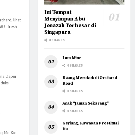
Ini Tempat
Menyimpan Abu
chard, lihat
Jenazah Terbesar di
R3, fresh
Singapura
0 SHARES
I am Mine
0 SHARES
ama Dapur
Ruang Merokok di Orchard
duksi
Road
0 SHARES
Anak “Jaman Sekarang”
0 SHARES
3
Geylang, Kawasan Prostitusi
Itu
Ang Mo Kio