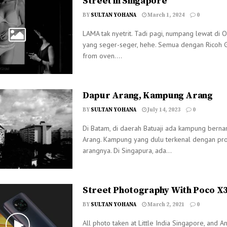
Street in Singapore
BY
SULTAN YOHANA
March 1, 2024
0
LAMA tak nyetrit. Tadi pagi, numpang lewat di Or
yang seger-seger, hehe. Semua dengan Ricoh G
from oven....
Dapur Arang, Kampung Arang
BY
SULTAN YOHANA
July 14, 2023
0
Di Batam, di daerah Batuaji ada kampung bern
Arang. Kampung yang dulu terkenal dengan pro
arangnya. Di Singapura, ada...
Street Photography With Poco X
BY
SULTAN YOHANA
March 2, 2021
0
All photo taken at Little India Singapore, and 