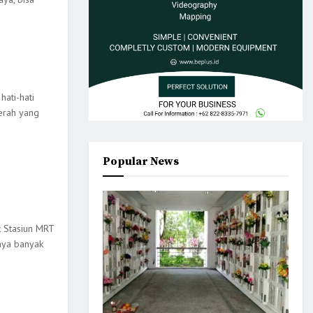
ati-hati
aerah yang
Popular News
t Stasiun MRT
inya banyak