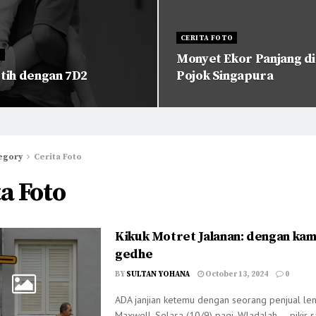
CERITA FOTO
O
Monyet Ekor Panjang d
tih dengan 7D2
Pojok Singapura
egory
Cerita Foto
a Foto
Kikuk Motret Jalanan: dengan ka
gedhe
BY
SULTAN YOHANA
October 13, 2024
0
ADA janjian ketemu dengan seorang penjual len
Maxwell, Selasa (10/9) pagi. Wladalah…, pikir s