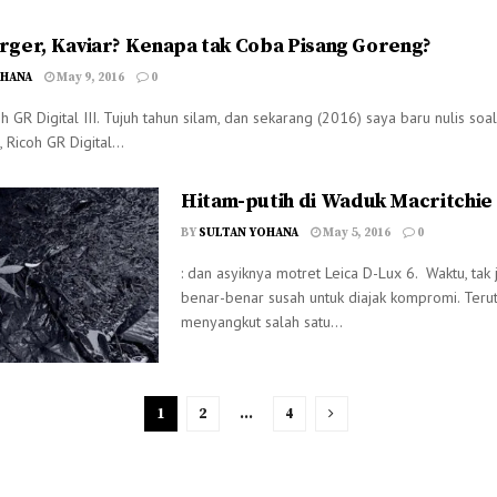
urger, Kaviar? Kenapa tak Coba Pisang Goreng?
OHANA
May 9, 2016
0
h GR Digital III. Tujuh tahun silam, dan sekarang (2016) saya baru nulis so
i, Ricoh GR Digital...
Hitam-putih di Waduk Macritchie
BY
SULTAN YOHANA
May 5, 2016
0
: dan asyiknya motret Leica D-Lux 6. Waktu, tak 
benar-benar susah untuk diajak kompromi. Terut
menyangkut salah satu...
1
2
…
4