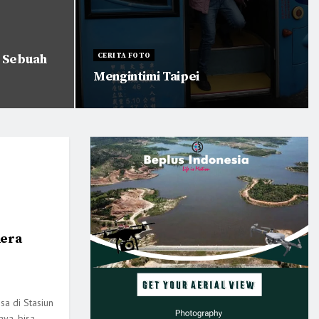
i Sebuah
CERITA FOTO
Mengintimi Taipei
mera
sa di Stasiun
aya, bisa