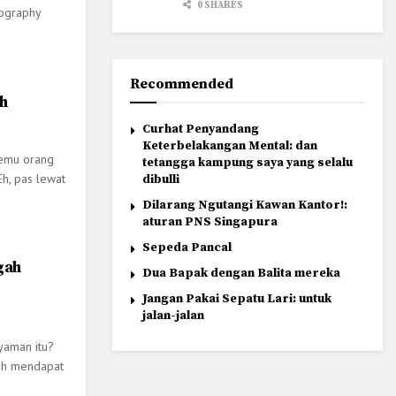
0 SHARES
tography
Recommended
ah
Curhat Penyandang
Keterbelakangan Mental: dan
temu orang
tetangga kampung saya yang selalu
Eh, pas lewat
dibulli
Dilarang Ngutangi Kawan Kantor!:
aturan PNS Singapura
Sepeda Pancal
gah
Dua Bapak dengan Balita mereka
Jangan Pakai Sepatu Lari: untuk
jalan-jalan
yaman itu?
nah mendapat