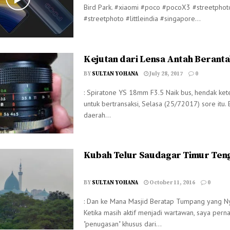
Bird Park. #xiaomi #poco #pocoX3 #streetpho
#streetphoto #littleindia #singapore...
Kejutan dari Lensa Antah Berant
BY
SULTAN YOHANA
July 28, 2017
0
: Spiratone YS 18mm F3.5 Naik bus, hendak ke
untuk bertransaksi, Selasa (25/72017) sore itu. 
daerah...
Kubah Telur Saudagar Timur Ten
BY
SULTAN YOHANA
October 11, 2016
0
: Dan ke Mana Masjid Beratap Tumpang yang N
Ketika masih aktif menjadi wartawan, saya per
"penugasan" khusus dari...