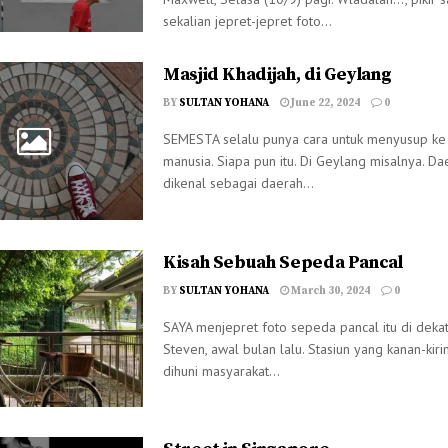
sekalian jepret-jepret foto...
Masjid Khadijah, di Geylang
BY
SULTAN YOHANA
June 22, 2024
0
SEMESTA selalu punya cara untuk menyusup ke h
manusia. Siapa pun itu. Di Geylang misalnya. D
dikenal sebagai daerah...
Kisah Sebuah Sepeda Pancal
BY
SULTAN YOHANA
March 30, 2024
0
SAYA menjepret foto sepeda pancal itu di deka
Steven, awal bulan lalu. Stasiun yang kanan-kir
dihuni masyarakat...