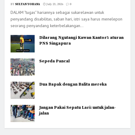
BY
SULTAN YOHANA
July 23, 2026
0
DALAM "tugas" hariannya sebagai sukarelawan untuk
penyandang disabilitas, saban hari, istri saya harus menelepon
seorang penyandang keterbelakangan...
Dilarang Ngutangi Kawan Kantor!: aturan
PNS Singapura
Sepeda Pancal
Dua Bapak dengan Balita mereka
Jangan Pakai Sepatu Lari: untuk jalan-
jalan