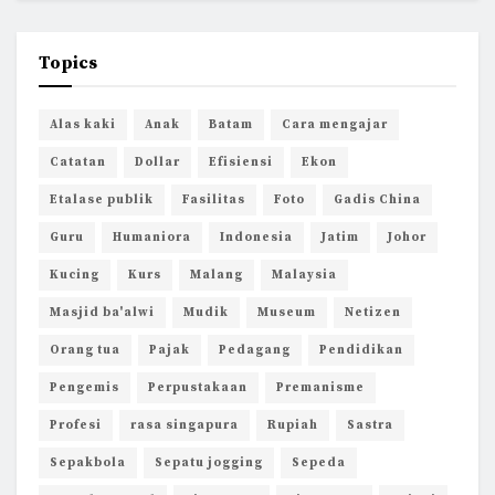
Topics
Alas kaki
Anak
Batam
Cara mengajar
Catatan
Dollar
Efisiensi
Ekon
Etalase publik
Fasilitas
Foto
Gadis China
Guru
Humaniora
Indonesia
Jatim
Johor
Kucing
Kurs
Malang
Malaysia
Masjid ba'alwi
Mudik
Museum
Netizen
Orang tua
Pajak
Pedagang
Pendidikan
Pengemis
Perpustakaan
Premanisme
Profesi
rasa singapura
Rupiah
Sastra
Sepakbola
Sepatu jogging
Sepeda