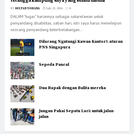
tetangga kampung saya yang selalu dibulli
BY
SULTAN YOHANA
July 23, 2026
0
DALAM "tugas" hariannya sebagai sukarelawan untuk
penyandang disabilitas, saban hari, istri saya harus menelepon
seorang penyandang keterbelakangan...
Dilarang Ngutangi Kawan Kantor!: aturan
PNS Singapura
Sepeda Pancal
Dua Bapak dengan Balita mereka
Jangan Pakai Sepatu Lari: untuk jalan-
jalan