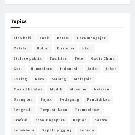
Topics
Alas kaki
Anak
Batam
Cara mengajar
Catatan
Dollar
Efisiensi
Ekon
Etalase publik
Fasilitas
Foto
Gadis China
Guru
Humaniora
Indonesia
Jatim
Johor
Kucing
Kurs
Malang
Malaysia
Masjid ba'alwi
Mudik
Museum
Netizen
Orang tua
Pajak
Pedagang
Pendidikan
Pengemis
Perpustakaan
Premanisme
Profesi
rasa singapura
Rupiah
Sastra
Sepakbola
Sepatu jogging
Sepeda