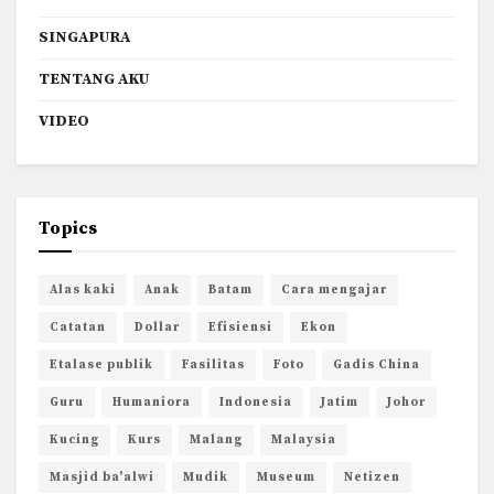
SINGAPURA
TENTANG AKU
VIDEO
Topics
Alas kaki
Anak
Batam
Cara mengajar
Catatan
Dollar
Efisiensi
Ekon
Etalase publik
Fasilitas
Foto
Gadis China
Guru
Humaniora
Indonesia
Jatim
Johor
Kucing
Kurs
Malang
Malaysia
Masjid ba'alwi
Mudik
Museum
Netizen