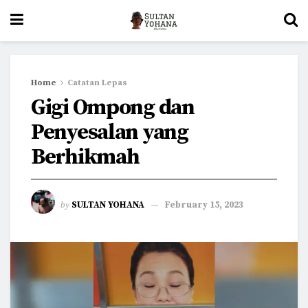
Home
Catatan Lepas
Gigi Ompong dan
Penyesalan yang
Berhikmah
by
SULTAN YOHANA
February 15, 2023