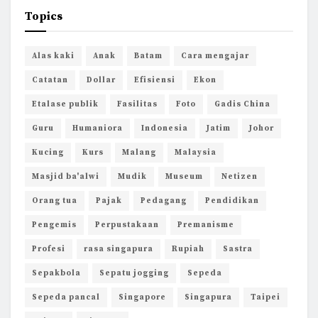
Topics
Alas kaki
Anak
Batam
Cara mengajar
Catatan
Dollar
Efisiensi
Ekon
Etalase publik
Fasilitas
Foto
Gadis China
Guru
Humaniora
Indonesia
Jatim
Johor
Kucing
Kurs
Malang
Malaysia
Masjid ba'alwi
Mudik
Museum
Netizen
Orang tua
Pajak
Pedagang
Pendidikan
Pengemis
Perpustakaan
Premanisme
Profesi
rasa singapura
Rupiah
Sastra
Sepakbola
Sepatu jogging
Sepeda
Sepeda pancal
Singapore
Singapura
Taipei