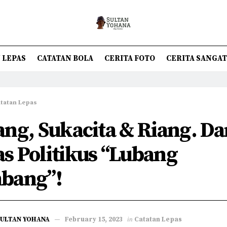
 LEPAS
CATATAN BOLA
CERITA FOTO
CERITA SANGA
tatan Lepas
ang, Sukacita & Riang. Da
s Politikus “Lubang
bang”!
SULTAN YOHANA
February 15, 2023
in
Catatan Lepas