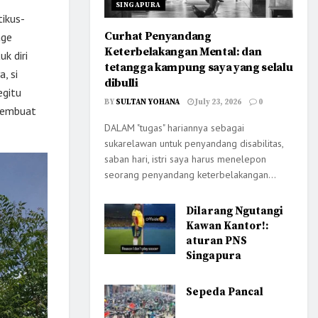
SINGAPURA
tikus-
Curhat Penyandang
age
Keterbelakangan Mental: dan
k diri
tetangga kampung saya yang selalu
, si
dibulli
egitu
BY
SULTAN YOHANA
July 23, 2026
0
 membuat
DALAM "tugas" hariannya sebagai
sukarelawan untuk penyandang disabilitas,
saban hari, istri saya harus menelepon
seorang penyandang keterbelakangan...
Dilarang Ngutangi
Kawan Kantor!:
aturan PNS
Singapura
Sepeda Pancal