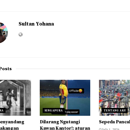
Sultan Yohana
Posts
RA
SINGAPURA
TENTANG AKU
Penyandang
Dilarang Ngutangi
Sepeda Panca
lakangan
Kawan Kantor!: aturan
July 1, 2026