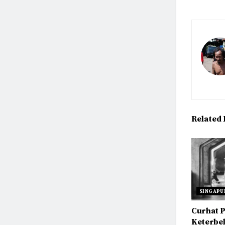
Related
SINGAPU
Curhat 
Keterbe