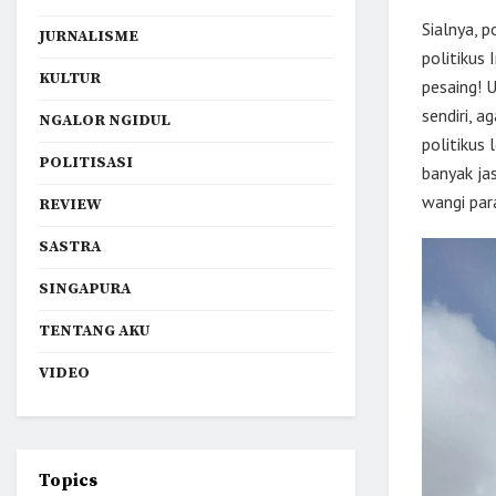
Sialnya, 
JURNALISME
politikus
KULTUR
pesaing! 
sendiri, a
NGALOR NGIDUL
politikus
POLITISASI
banyak ja
wangi para
REVIEW
SASTRA
SINGAPURA
TENTANG AKU
VIDEO
Topics