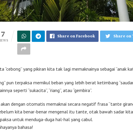
7
Share on Facebook
Share on 
IEWS
ta “cebong” yang pikiran kita tak lagi memaknainya sebagai “anak kat
ang” pun terpaksa memikul beban yang lebih berat ketimbang “sauda
ainnya seperti “sukacita”, “riang”, atau “gembira”.
, akan dengan otomatis memaknai secara negatif frasa “tante girang
ebelum kita benar-benar mengenal itu tante, otak bawah sadar kita
dipaksa untuk menduga-duga hal-hal yang cabul.
hayanya bahasa!