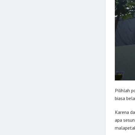
Pilihlah p
biasa bela
Karena da
apa sesun
malapeta