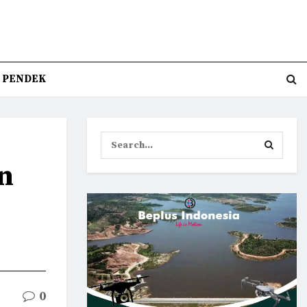
T PENDEK
n
0