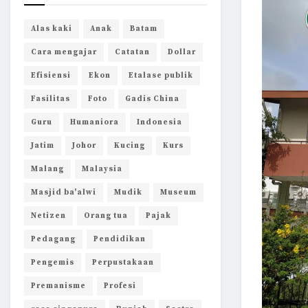
Alas kaki
Anak
Batam
Cara mengajar
Catatan
Dollar
Efisiensi
Ekon
Etalase publik
Fasilitas
Foto
Gadis China
Guru
Humaniora
Indonesia
Jatim
Johor
Kucing
Kurs
Malang
Malaysia
Masjid ba'alwi
Mudik
Museum
Netizen
Orang tua
Pajak
Pedagang
Pendidikan
Pengemis
Perpustakaan
Premanisme
Profesi