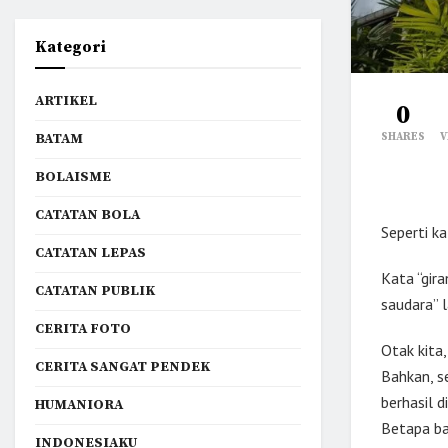
Kategori
ARTIKEL
0
SHARES
V
BATAM
BOLAISME
CATATAN BOLA
Seperti ka
CATATAN LEPAS
Kata “gir
CATATAN PUBLIK
saudara” l
CERITA FOTO
Otak kita
CERITA SANGAT PENDEK
Bahkan, s
berhasil 
HUMANIORA
Betapa ba
INDONESIAKU