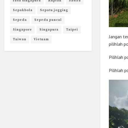
rasa singapura
Rupiah
Sastra
Sepakbola
Sepatu jogging
Sepeda
Sepeda pancal
Singapore
Singapura
Taipei
Jangan ter
Taiwan
Vietnam
pilihlah p
Pilihlah p
Pilihlah p