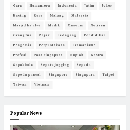
Guru
Humaniora
Indonesia
Jatim
Johor
Kucing
Kurs
Malang
Malaysia
Masjid ba'alwi
Mudik
Museum
Netizen
Orang tua
Pajak
Pedagang
Pendidikan
Pengemis
Perpustakaan
Premanisme
Profesi
rasa singapura
Rupiah
Sastra
Sepakbola
Sepatu jogging
Sepeda
Sepeda pancal
Singapore
Singapura
Taipei
Taiwan
Vietnam
Popular News