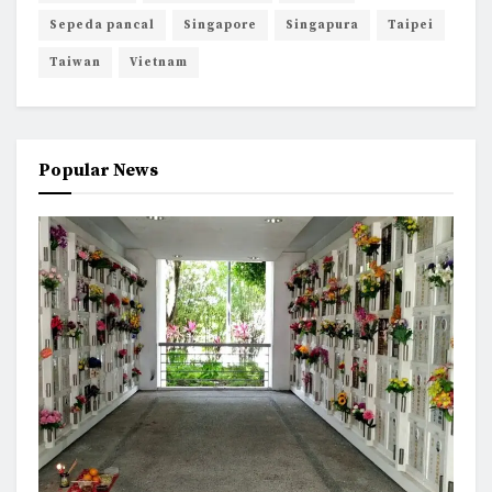
Sepeda pancal
Singapore
Singapura
Taipei
Taiwan
Vietnam
Popular News