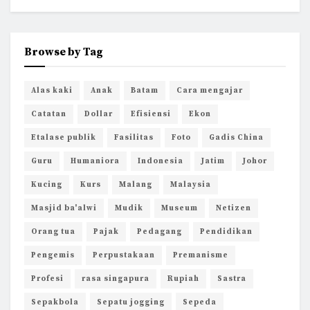
Browse by Tag
Alas kaki
Anak
Batam
Cara mengajar
Catatan
Dollar
Efisiensi
Ekon
Etalase publik
Fasilitas
Foto
Gadis China
Guru
Humaniora
Indonesia
Jatim
Johor
Kucing
Kurs
Malang
Malaysia
Masjid ba'alwi
Mudik
Museum
Netizen
Orang tua
Pajak
Pedagang
Pendidikan
Pengemis
Perpustakaan
Premanisme
Profesi
rasa singapura
Rupiah
Sastra
Sepakbola
Sepatu jogging
Sepeda