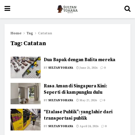
Home
Tag
Catatan
Tag:
Catatan
Dua Bapak dengan Balita mereka
BY
SULTAN YOHANA
June 21, 2026
0
Rasa Aman di Singapura Kini:
Seperti di kampungku dulu
BY
SULTAN YOHANA
May 27, 2026
0
“Etalase Publik”: yang lahir dari
transportasi publik
BY
SULTAN YOHANA
April 24, 2026
0