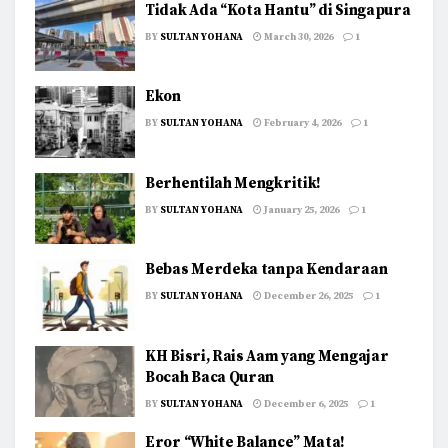
Tidak Ada “Kota Hantu” di Singapura
BY
SULTAN YOHANA
March 30, 2026
1
Ekon
BY
SULTAN YOHANA
February 4, 2026
1
Berhentilah Mengkritik!
BY
SULTAN YOHANA
January 25, 2026
1
Bebas Merdeka tanpa Kendaraan
BY
SULTAN YOHANA
December 26, 2025
1
KH Bisri, Rais Aam yang Mengajar
Bocah Baca Quran
BY
SULTAN YOHANA
December 6, 2025
1
Eror “White Balance” Mata!