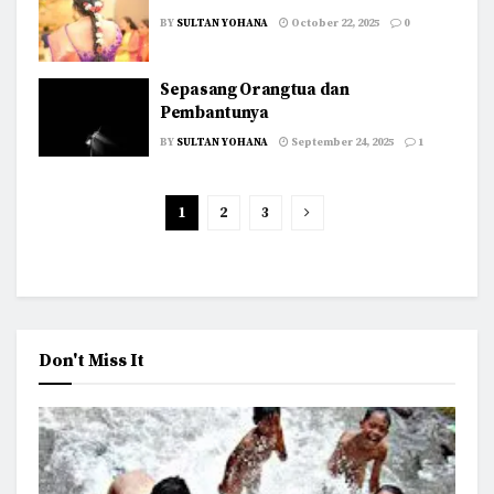
BY
SULTAN YOHANA
October 22, 2025
0
Sepasang Orangtua dan
Pembantunya
BY
SULTAN YOHANA
September 24, 2025
1
1
2
3
Don't Miss It