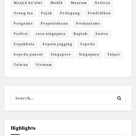
Masjid ba'alwi
Mudik
Museum
Netizen
Orang tua
Pajak
Pedagang
Pendidikan
Pengemis
Perpustakaan
Premanisme
Profesi
rasa singapura
Rupiah
Sastra
Sepakbola
Sepatu jogging
Sepeda
Sepeda pancal
Singapore
Singapura
Taipei
Taiwan
Vietnam
Highlights