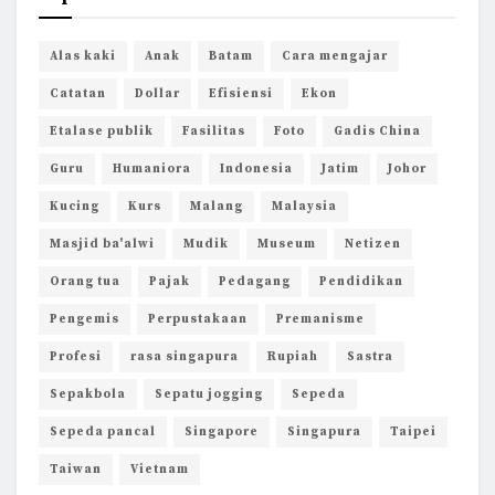
Alas kaki
Anak
Batam
Cara mengajar
Catatan
Dollar
Efisiensi
Ekon
Etalase publik
Fasilitas
Foto
Gadis China
Guru
Humaniora
Indonesia
Jatim
Johor
Kucing
Kurs
Malang
Malaysia
Masjid ba'alwi
Mudik
Museum
Netizen
Orang tua
Pajak
Pedagang
Pendidikan
Pengemis
Perpustakaan
Premanisme
Profesi
rasa singapura
Rupiah
Sastra
Sepakbola
Sepatu jogging
Sepeda
Sepeda pancal
Singapore
Singapura
Taipei
Taiwan
Vietnam