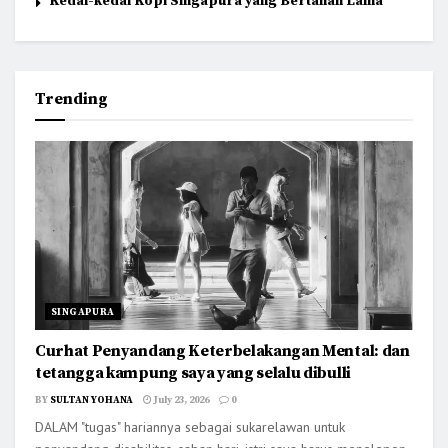
Kedai-kedai Kopi Singapura yang Bertahan Lama
Trending
SINGAPURA
Curhat Penyandang Keterbelakangan Mental: dan
tetangga kampung saya yang selalu dibulli
BY
SULTAN YOHANA
July 23, 2026
0
DALAM "tugas" hariannya sebagai sukarelawan untuk