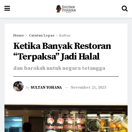
Home
Catatan Lepas
Kultur
Ketika Banyak Restoran
“Terpaksa” Jadi Halal
dan barokah untuk negara tetangga
by
SULTAN YOHANA
November 21, 2025