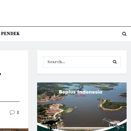
T PENDEK
r
1