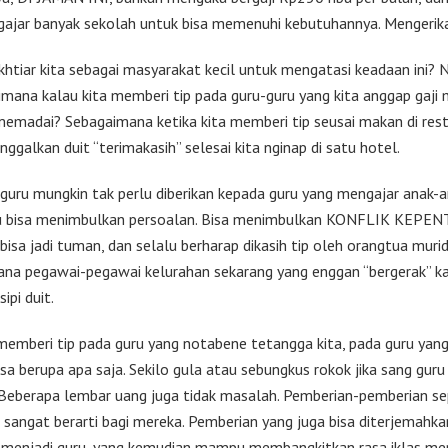
ajar banyak sekolah untuk bisa memenuhi kebutuhannya. Mengerik
khtiar kita sebagai masyarakat kecil untuk mengatasi keadaan ini? N
aimana kalau kita memberi tip pada guru-guru yang kita anggap gaji
 memadai? Sebagaimana ketika kita memberi tip seusai makan di rest
ggalkan duit “terimakasih” selesai kita nginap di satu hotel.
 guru mungkin tak perlu diberikan kepada guru yang mengajar anak-an
tu bisa menimbulkan persoalan. Bisa menimbulkan KONFLIK KEPE
bisa jadi tuman, dan selalu berharap dikasih tip oleh orangtua murid
na pegawai-pegawai kelurahan sekarang yang enggan “bergerak” k
ipi duit.
 memberi tip pada guru yang notabene tetangga kita, pada guru yan
bisa berupa apa saja. Sekilo gula atau sebungkus rokok jika sang gur
Beberapa lembar uang juga tidak masalah. Pemberian-pemberian sepe
n sangat berarti bagi mereka. Pemberian yang juga bisa diterjemahka
 menjadi guru, yang kemudian mampu membangkitkan rasa iklas men