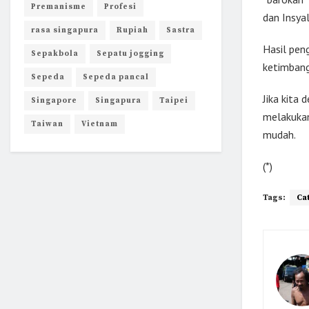
Premanisme
Profesi
dan Insya
rasa singapura
Rupiah
Sastra
Hasil pen
Sepakbola
Sepatu jogging
ketimbang
Sepeda
Sepeda pancal
Jika kita
Singapore
Singapura
Taipei
melakukan
Taiwan
Vietnam
mudah.
(*)
Tags:
Ca