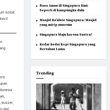
Rasa Aman di Singapura Kini:
Seperti di kampungku dulu
kan kotak
kecil
Masjid Ba’alwie Singapura: Masjid
yang mirip museum
Singapura Maju karena Sastra?
an
Kedai-kedai Kopi Singapura yang
yang
Bertahan Lama
Trending
rti
dupan
ndonesia
an,
 buzzer,
n dari