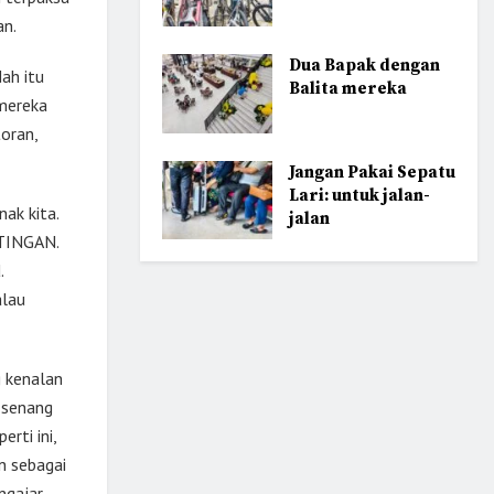
an.
Dua Bapak dengan
ah itu
Balita mereka
 mereka
oran,
Jangan Pakai Sepatu
Lari: untuk jalan-
ak kita.
jalan
NTINGAN.
.
alau
g kenalan
u senang
rti ini,
n sebagai
gajar,