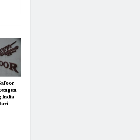
Gafoor
ibangun
 India
dari