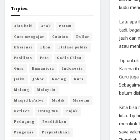
kudu meng
Topics
Lalu apa i
Alas kaki
Anak
Batam
tadi, bag
Cara mengajar
Catatan
Dollar
jauh dari
atau menin
Efisiensi
Ekon
Etalase publik
Fasilitas
Foto
Gadis China
Tip untuk
Karena i
Guru
Humaniora
Indonesia
Guru juga 
Jatim
Johor
Kucing
Kurs
Sebagaima
Malang
Malaysia
belum disis
Masjid ba'alwi
Mudik
Museum
Kita bisa
Netizen
Orang tua
Pajak
kita. Tip 
Pedagang
Pendidikan
merokok. 
saya yaki
Pengemis
Perpustakaan
“barokah”