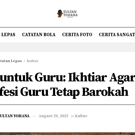
 LEPAS
CATATAN BOLA
CERITA FOTO
CERITA SANGA
tatan Lepas
Kultur
 untuk Guru: Ikhtiar Aga
fesi Guru Tetap Barokah
SULTAN YOHANA
August 29, 2025
in
Kultur