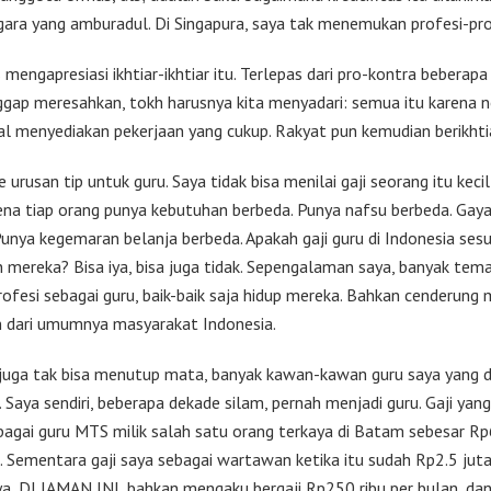
egara yang amburadul. Di Singapura, saya tak menemukan profesi-prof
 mengapresiasi ikhtiar-ikhtiar itu. Terlepas dari pro-kontra beberapa
ggap meresahkan, tokh harusnya kita menyadari: semua itu karena 
al menyediakan pekerjaan yang cukup. Rakyat pun kemudian berikhtiar
 urusan tip untuk guru. Saya tidak bisa menilai gaji seorang itu keci
rena tiap orang punya kebutuhan berbeda. Punya nafsu berbeda. Gaya
Punya kegemaran belanja berbeda. Apakah gaji guru di Indonesia ses
 mereka? Bisa iya, bisa juga tidak. Sepengalaman saya, banyak tem
rofesi sebagai guru, baik-baik saja hidup mereka. Bahkan cenderung 
 dari umumnya masyarakat Indonesia.
 juga tak bisa menutup mata, banyak kawan-kawan guru saya yang di
. Saya sendiri, beberapa dekade silam, pernah menjadi guru. Gaji yan
bagai guru MTS milik salah satu orang terkaya di Batam sebesar R
n. Sementara gaji saya sebagai wartawan ketika itu sudah Rp2.5 jut
a, DI JAMAN INI, bahkan mengaku bergaji Rp250 ribu per bulan, da