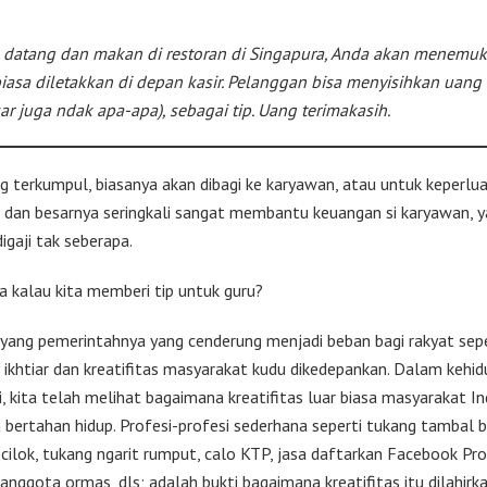
 datang dan makan di restoran di Singapura, Anda akan menemu
biasa diletakkan di depan kasir. Pelanggan bisa menyisihkan uang 
ar juga ndak apa-apa), sebagai tip. Uang terimakasih.
 terkumpul, biasanya akan dibagi ke karyawan, atau untuk keperlu
dan besarnya seringkali sangat membantu keuangan si karyawan, 
gaji tak seberapa.
 kalau kita memberi tip untuk guru?
 yang pemerintahnya yang cenderung menjadi beban bagi rakyat sepe
, ikhtiar dan kreatifitas masyarakat kudu dikedepankan. Dalam kehi
i, kita telah melihat bagaimana kreatifitas luar biasa masyarakat I
a bertahan hidup. Profesi-profesi sederhana seperti tukang tambal b
cilok, tukang ngarit rumput, calo KTP, jasa daftarkan Facebook Pro,
anggota ormas, dls; adalah bukti bagaimana kreatifitas itu dilahirka