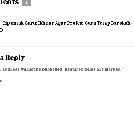
ments
1
:
Tip untuk Guru: Ikhtiar Agar Profesi Guru Tetap Barokah –
ID
 a Reply
*
l address will not be published.
Required fields are marked
*