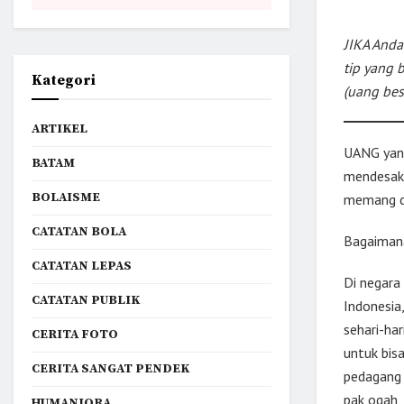
JIKA Anda
tip yang 
Kategori
(uang bes
ARTIKEL
UANG yang
BATAM
mendesak 
BOLAISME
memang di
CATATAN BOLA
Bagaimana
CATATAN LEPAS
Di negara
CATATAN PUBLIK
Indonesia
sehari-har
CERITA FOTO
untuk bis
CERITA SANGAT PENDEK
pedagang 
pak ogah, 
HUMANIORA