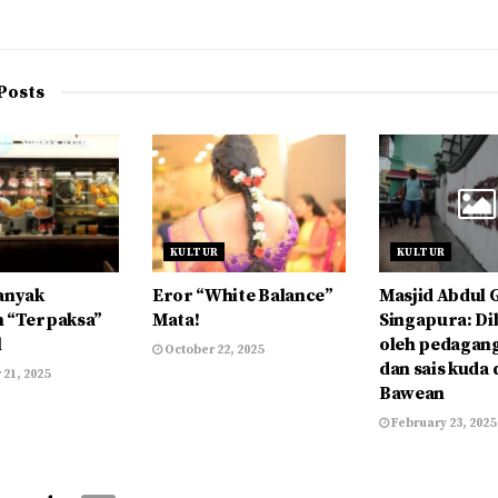
Posts
KULTUR
KULTUR
anyak
Eror “White Balance”
Masjid Abdul 
 “Terpaksa”
Mata!
Singapura: D
l
oleh pedagang
October 22, 2025
dan sais kuda 
21, 2025
Bawean
February 23, 2025