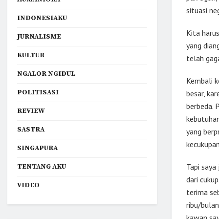
situasi n
INDONESIAKU
Kita harus
JURNALISME
yang dian
KULTUR
telah gag
NGALOR NGIDUL
Kembali ke
POLITISASI
besar, ka
berbeda. 
REVIEW
kebutuhan
SASTRA
yang berp
kecukupan
SINGAPURA
Tapi saya
TENTANG AKU
dari cukup
VIDEO
terima se
ribu/bula
kawan say