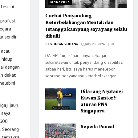
SINGAPURA
esi ini.
Curhat Penyandang
 profesi
Keterbelakangan Mental: dan
negara
tetangga kampung saya yang selalu
dibulli
 sendiri.
BY
SULTAN YOHANA
July 23, 2026
0
l atau
DALAM "tugas" hariannya sebagai
 hidup
sukarelawan untuk penyandang disabilitas,
uai dengan
saban hari, istri saya harus menelepon
an dekat
seorang penyandang keterbelakangan...
melebihi
Dilarang Ngutangi
Kawan Kantor!:
aturan PNS
gaji jauh
Singapura
g saya
p600
Sepeda Pancal
a. Seorang
n terpaksa