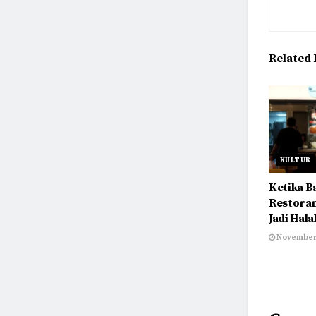
Related
KULTUR
Ketika B
Restoran
Jadi Hala
November 