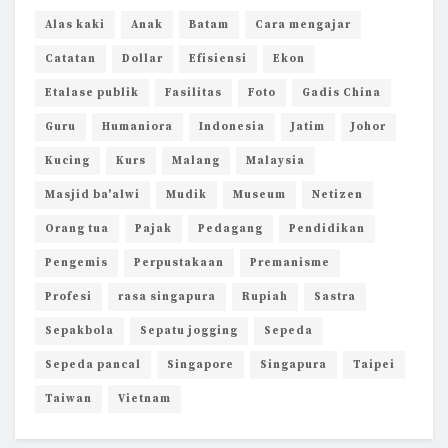
Alas kaki
Anak
Batam
Cara mengajar
Catatan
Dollar
Efisiensi
Ekon
Etalase publik
Fasilitas
Foto
Gadis China
Guru
Humaniora
Indonesia
Jatim
Johor
Kucing
Kurs
Malang
Malaysia
Masjid ba'alwi
Mudik
Museum
Netizen
Orang tua
Pajak
Pedagang
Pendidikan
Pengemis
Perpustakaan
Premanisme
Profesi
rasa singapura
Rupiah
Sastra
Sepakbola
Sepatu jogging
Sepeda
Sepeda pancal
Singapore
Singapura
Taipei
Taiwan
Vietnam