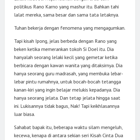
politikus Rano Karno yang mashur itu. Bahkan tahi
lalat mereka, sama besar dan sama tata letaknya.
Tuhan bekerja dengan fenomena yang mengagumkan.
Tapi kisah Ipong, jelas berbeda dengan Rano yang
beken ketika memerankan tokoh Si Doel itu. Dia
hanyalah seorang lelaki kecil yang gemetar ketika
berbicara dengan kawan wanita yang ditaksirnya. Dia
hanya seorang guru madrasah, yang membuka lebar-
lebar pintu rumahnya, untuk bocah-bocah tetangga
kanan-kiri yang ingin belajar melukis kepadanya. Dia
hanya seorang jelata. Dan tetap jelata hingga saat
ini. Lukisannya tidak bagus, Nak! Tapi keikhlasannya
luar biasa.
Sahabat bapak itu, beberapa waktu silam mengeluh,
kecewa, kenapa di antara sekian seri Kisah Cinta Dua