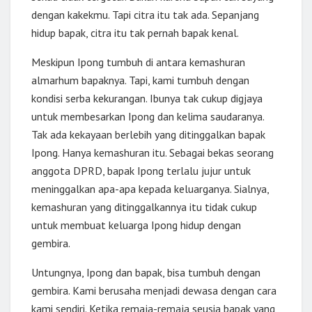
dengan kakekmu. Tapi citra itu tak ada. Sepanjang
hidup bapak, citra itu tak pernah bapak kenal.
Meskipun Ipong tumbuh di antara kemashuran
almarhum bapaknya. Tapi, kami tumbuh dengan
kondisi serba kekurangan. Ibunya tak cukup digjaya
untuk membesarkan Ipong dan kelima saudaranya.
Tak ada kekayaan berlebih yang ditinggalkan bapak
Ipong. Hanya kemashuran itu. Sebagai bekas seorang
anggota DPRD, bapak Ipong terlalu jujur untuk
meninggalkan apa-apa kepada keluarganya. Sialnya,
kemashuran yang ditinggalkannya itu tidak cukup
untuk membuat keluarga Ipong hidup dengan
gembira.
Untungnya, Ipong dan bapak, bisa tumbuh dengan
gembira. Kami berusaha menjadi dewasa dengan cara
kami sendiri. Ketika remaja-remaja seusia bapak yang