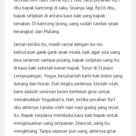
ribu bapak kantongi di saku. Sisanya lagi, Rp16 ribu,
bapak selipkan di antara kaus kaki yang bapak
kenakan. Di kantong Ipong, uang sudah tandas sejak
berangkat dari Malang.
Jaman ketika itu, masih ramai dengan isu-isu
kebrutalan gank-gank anak muda. Jadi, agar sisa uang
bisa selamat sampai pulang, bapak selipkan uang itu
di kaus kaki sebelah kanan bapak. Turun di Stasiun
Lempuyangan, Yogya, berjalanlah kami bak koboi yang
datang dari hutan. Duh begitu pedenya. Seolah-olah,
kami adalah seniman keren berbekal gitar untuk
menaklukkan Yogyakarta. Nah, ketika pecahan Rp5
ribu akhirnya tandas oleh nasi-nasi gudeg yang lezat
itu. Bapak terpaksa membuka kaus kaki bapak untuk
mengeluarkan uang simpanan. Diancok, uang itu
menghilang. Tanpa sepeser pun uang, akhirnya gitar