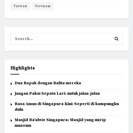
Taiwan
Vietnam
Highlights
Dua Bapak dengan Balita mereka
Jangan Pakai Sepatu Lari: untuk jalan-jalan
Rasa Aman di Singapura Kini: Seperti di kampungku
dulu
Masjid Ba’alwie Singapura: Masjid yang mirip
museum