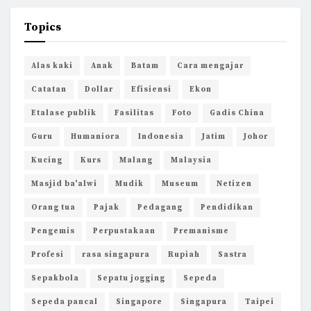
Topics
Alas kaki
Anak
Batam
Cara mengajar
Catatan
Dollar
Efisiensi
Ekon
Etalase publik
Fasilitas
Foto
Gadis China
Guru
Humaniora
Indonesia
Jatim
Johor
Kucing
Kurs
Malang
Malaysia
Masjid ba'alwi
Mudik
Museum
Netizen
Orang tua
Pajak
Pedagang
Pendidikan
Pengemis
Perpustakaan
Premanisme
Profesi
rasa singapura
Rupiah
Sastra
Sepakbola
Sepatu jogging
Sepeda
Sepeda pancal
Singapore
Singapura
Taipei