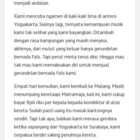
menjadi andalan.
Kami mencoba ngamen di kaki-kaki lima di antero
Yogyakarta. Sialnya lagi, ternyata kemampuan musik
kami tak selihai yang kami bayangkan. Ditambah
dengan rasa kampungan yang masih menyisa,
akhirnya, dari mulut yang keluar hanya gerundelan
bernada fals. Tapi perut minta terus diisi. Hingga mau
tak mau kami memaksakan diri untuk menjual
gerundelan bernada fals kami.
Empat hari kemudian, kami kembali ke Malang. Masih
menumpang keretaapi Matramaja, kali ini, kami cukup
bayar Rp6 ribu per kepala kepada kondektur di atas
kereta. Sudah pasti uang itu masuk kantongnya
sendiri. Tapi tak apa, bahkan kami merasa gembira
ketika sepanjang dari Yogyakarta ke Surabaya, kami
terpaksa berdiri saking penuhnya kereta.