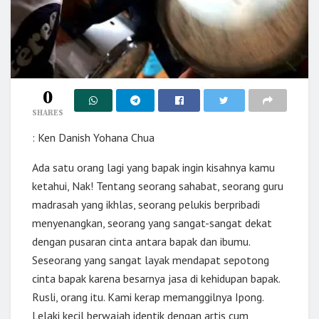
0
SHARES
: Ken Danish Yohana Chua
Ada satu orang lagi yang bapak ingin kisahnya kamu
ketahui, Nak! Tentang seorang sahabat, seorang guru
madrasah yang ikhlas, seorang pelukis berpribadi
menyenangkan, seorang yang sangat-sangat dekat
dengan pusaran cinta antara bapak dan ibumu.
Seseorang yang sangat layak mendapat sepotong
cinta bapak karena besarnya jasa di kehidupan bapak.
Rusli, orang itu. Kami kerap memanggilnya Ipong.
Lelaki kecil berwajah identik dengan artis cum