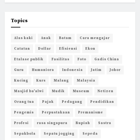
Topics
Alas kaki
Anak
Batam
Cara mengajar
Catatan
Dollar
Efisiensi
Ekon
Etalase publik
Fasilitas
Foto
Gadis China
Guru
Humaniora
Indonesia
Jatim
Johor
Kucing
Kurs
Malang
Malaysia
Masjid ba'alwi
Mudik
Museum
Netizen
Orang tua
Pajak
Pedagang
Pendidikan
Pengemis
Perpustakaan
Premanisme
Profesi
rasa singapura
Rupiah
Sastra
Sepakbola
Sepatu jogging
Sepeda