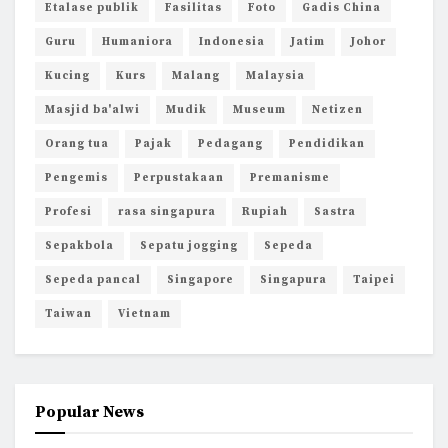
Etalase publik
Fasilitas
Foto
Gadis China
Guru
Humaniora
Indonesia
Jatim
Johor
Kucing
Kurs
Malang
Malaysia
Masjid ba'alwi
Mudik
Museum
Netizen
Orang tua
Pajak
Pedagang
Pendidikan
Pengemis
Perpustakaan
Premanisme
Profesi
rasa singapura
Rupiah
Sastra
Sepakbola
Sepatu jogging
Sepeda
Sepeda pancal
Singapore
Singapura
Taipei
Taiwan
Vietnam
Popular News