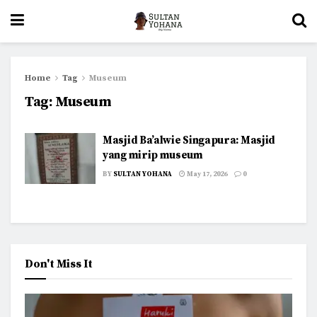
Home
Tag
Museum
Tag:
Museum
Masjid Ba’alwie Singapura: Masjid
yang mirip museum
BY
SULTAN YOHANA
May 17, 2026
0
Don't Miss It