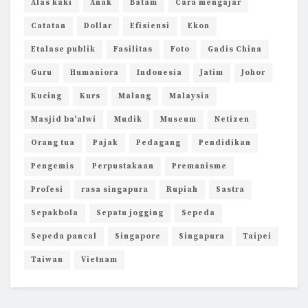
Alas kaki
Anak
Batam
Cara mengajar
Catatan
Dollar
Efisiensi
Ekon
Etalase publik
Fasilitas
Foto
Gadis China
Guru
Humaniora
Indonesia
Jatim
Johor
Kucing
Kurs
Malang
Malaysia
Masjid ba'alwi
Mudik
Museum
Netizen
Orang tua
Pajak
Pedagang
Pendidikan
Pengemis
Perpustakaan
Premanisme
Profesi
rasa singapura
Rupiah
Sastra
Sepakbola
Sepatu jogging
Sepeda
Sepeda pancal
Singapore
Singapura
Taipei
Taiwan
Vietnam