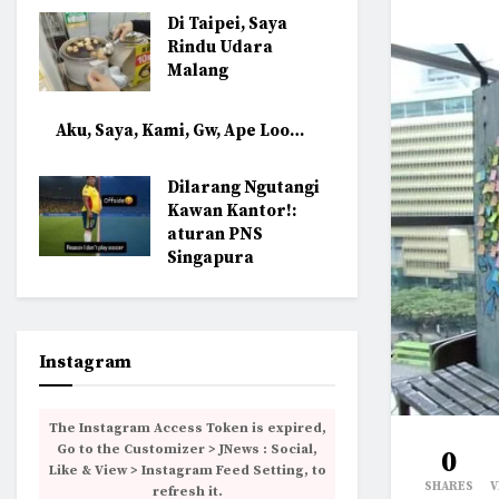
Di Taipei, Saya
Rindu Udara
Malang
Aku, Saya, Kami, Gw, Ape Loo…
Dilarang Ngutangi
Kawan Kantor!:
aturan PNS
Singapura
Instagram
The Instagram Access Token is expired,
Go to the Customizer > JNews : Social,
0
Like & View > Instagram Feed Setting, to
SHARES
V
refresh it.