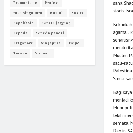
sana. Sha
Premanisme
Profesi
zionis Isr
rasa singapura
Rupiah
Sastra
Sepakbola
Sepatu jogging
Bukankah 
agama. Jik
Sepeda
Sepeda pancal
seharusny
Singapore
Singapura
Taipei
menderita
Taiwan
Vietnam
Muslim Pa
satu-satu
Palestina
Sama-sama
Bagi saya
menjadi k
Monopoli 
lebih men
semata. M
Dan ini S