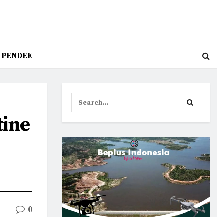
T PENDEK
tine
0