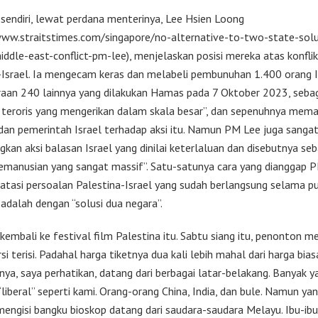
 sendiri, lewat perdana menterinya, Lee Hsien Loong
www.straitstimes.com/singapore/no-alternative-to-two-state-solu
iddle-east-conflict-pm-lee), menjelaskan posisi mereka atas konflik
-Israel. Ia mengecam keras dan melabeli pembunuhan 1.400 orang I
aan 240 lainnya yang dilakukan Hamas pada 7 Oktober 2023, seba
 teroris yang mengerikan dalam skala besar”, dan sepenuhnya mem
dan pemerintah Israel terhadap aksi itu. Namun PM Lee juga sanga
kan aksi balasan Israel yang dinilai keterlaluan dan disebutnya seb
kemanusian yang sangat massif”. Satu-satunya cara yang dianggap 
atasi persoalan Palestina-Israel yang sudah berlangsung selama p
 adalah dengan “solusi dua negara”.
 kembali ke festival film Palestina itu. Sabtu siang itu, penonton 
i terisi. Padahal harga tiketnya dua kali lebih mahal dari harga bias
ya, saya perhatikan, datang dari berbagai latar-belakang. Banyak ya
liberal” seperti kami. Orang-orang China, India, dan bule. Namun yan
engisi bangku bioskop datang dari saudara-saudara Melayu. Ibu-ibu 