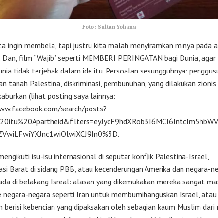
Foto : Sultan Yohana
ta ingin membela, tapi justru kita malah menyiramkan minya pada a
. Dan, film “Wajib” seperti MEMBERI PERINGATAN bagi Dunia, agar
nia tidak terjebak dalam ide itu. Persoalan sesungguhnya: penggus
 tanah Palestina, diskriminasi, pembunuhan, yang dilakukan zionis 
kaburkan (lihat posting saya lainnya:
www.facebook.com/search/posts?
%20itu%20Apartheid&filters=eyJycF9hdXRob3I6MCI6IntcIm5hbWV
ZVwiLFwiYXJnc1wiOlwiXCJ9In0%3D.
mengikuti isu-isu internasional di seputar konflik Palestina-Israel,
si Barat di sidang PBB, atau kecenderungan Amerika dan negara-n
ada di belakang Isreal: alasan yang dikemukakan mereka sangat mas
negara-negara seperti Iran untuk membumihanguskan Israel, atau
an berisi kebencian yang dipaksakan oleh sebagian kaum Muslim dari