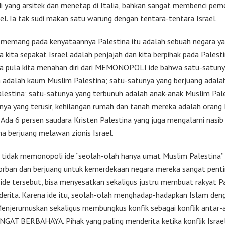
di yang arsitek dan menetap di Italia, bahkan sangat membenci pem
ael. Ia tak sudi makan satu warung dengan tentara-tentara Israel.
memang pada kenyataannya Palestina itu adalah sebuah negara ya
a kita sepakat Israel adalah penjajah dan kita berpihak pada Palesti
a pula kita menahan diri dari MEMONOPOLI ide bahwa satu-satuny
 adalah kaum Muslim Palestina; satu-satunya yang berjuang adala
lestina; satu-satunya yang terbunuh adalah anak-anak Muslim Pale
nya yang terusir, kehilangan rumah dan tanah mereka adalah orang
. Ada 6 persen saudara Kristen Palestina yang juga mengalami nasib 
 berjuang melawan zionis Israel.
, tidak memonopoli ide “seolah-olah hanya umat Muslim Palestina”
orban dan berjuang untuk kemerdekaan negara mereka sangat penti
ide tersebut, bisa menyesatkan sekaligus justru membuat rakyat P
derita. Karena ide itu, seolah-olah menghadap-hadapkan Islam deng
enjerumuskan sekaligus membungkus konfik sebagai konflik antar-
ANGAT BERBAHAYA. Pihak yang paling menderita ketika konflik Israe