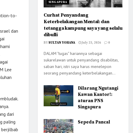
SINGAPURA
Curhat Penyandang
tion-to-
Keterbelakangan Mental: dan
tetangga kampung saya yang selalu
srael dan
dibulli
gai
BY
SULTAN YOHANA
July 23, 2026
0
ahami
DALAM "tugas" hariannya sebagai
t
sukarelawan untuk penyandang disabilitas,
agai
saban hari, istri saya harus menelepon
PM Lee
seorang penyandang keterbelakangan...
uluhan
Dilarang Ngutangi
Kawan Kantor!:
membludak.
aturan PNS
anya.
Singapura
ng dari
g paling
Sepeda Pancal
berjilbab