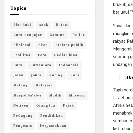
brukut, d
Topics
berjudul “
Saya, dan
Alas kaki
Anak
Batam
mungkin b
Cara mengajar
Catatan
Dollar
rakyat Pal
Efisiensi
Ekon
Etalase publik
Mengambil
Fasilitas
Foto
Gadis China
seorang g
undangan 
Guru
Humaniora
Indonesia
Jatim
Johor
Kucing
Kurs
Abu
Malang
Malaysia
Tapi mere
Masjid ba'alwi
Mudik
Museum
Israel ad
Afrika Se
Netizen
Orang tua
Pajak
menabrak 
Pedagang
Pendidikan
sembari m
Pengemis
Perpustakaan
ketimbang