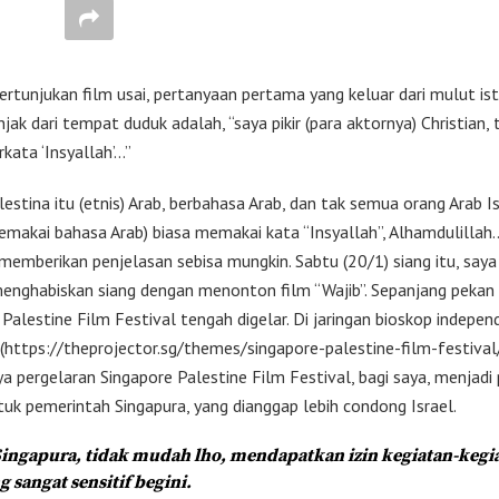
rtunjukan film usai, pertanyaan pertama yang keluar dari mulut istr
jak dari tempat duduk adalah, “saya pikir (para aktornya) Christian, 
kata ‘Insyallah’…”
estina itu (etnis) Arab, berbahasa Arab, dan tak semua orang Arab I
emakai bahasa Arab) biasa memakai kata “Insyallah”, Alhamdulillah…
emberikan penjelasan sebisa mungkin. Sabtu (20/1) siang itu, saya 
enghabiskan siang dengan menonton film “Wajib”. Sepanjang pekan i
Palestine Film Festival tengah digelar. Di jaringan bioskop indepen
 (https://theprojector.sg/themes/singapore-palestine-film-festival/
ya pergelaran Singapore Palestine Film Festival, bagi saya, menjadi
ntuk pemerintah Singapura, yang dianggap lebih condong Israel.
Singapura, tidak mudah lho, mendapatkan izin kegiatan-kegi
g sangat sensitif begini.