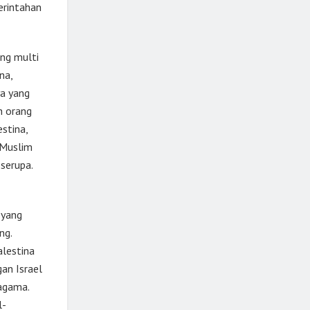
erintahan
ng multi
na,
a yang
h orang
stina,
 Muslim
serupa.
 yang
ng.
alestina
an Israel
agama.
l-