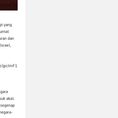
pi yang
 umat
uran dan
Israel,
cIjpcImF1
egara
uk akal.
 segenap
 negara-