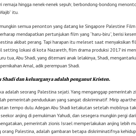
ari remaja hingga nenek-nenek sepuh; berbondong-bondong menonto
Wajib” itu.
 mungkin semua penonton yang datang ke Singapore Palestine Film
erharap mendapatkan pertunjukan film yang “haru-biru”, berisi kese
estina akibat perang. Tapi harapan itu meleset saat menyaksikan fil
 setting lokasi di kota Nazareth, film drama produksi 2017 ini me
uru tua, Abu Shadi, yang ditemani anak lelakinya, Shadi, mengantark
pernikahan Amal, adik perempuan Shadi.
 Shadi dan keluarganya adalah penganut Kristen.
ka adalah seorang Palestina sejati. Yang menganggap pemerintah z
alah pemerintah pendudukan yang sangat diskriminatif. Mirip aparthe
latan tempo dulu. Adegan Abu Shadi ketakutan setelah mobilnya ta
seekor anjing di pemukiman Yahudi, dan sesegera mungkin pergi dari
engatakan, pemerintah zionis Israel memperlakukan anjing lebih m
 orang Palestina, adalah gambaran betapa diskriminatifnya kehidup