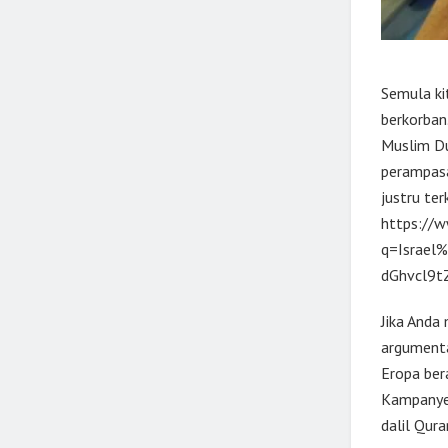
Semula ki
berkorban
Muslim Du
perampasan
justru ter
https://
q=Israel
dGhvcl9t
Jika Anda 
argumenta
Eropa ber
Kampanye 
dalil Qur