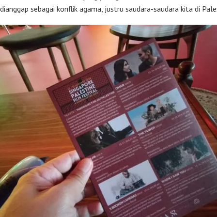
dianggap sebagai konflik agama, justru saudara-saudara kita di Pale