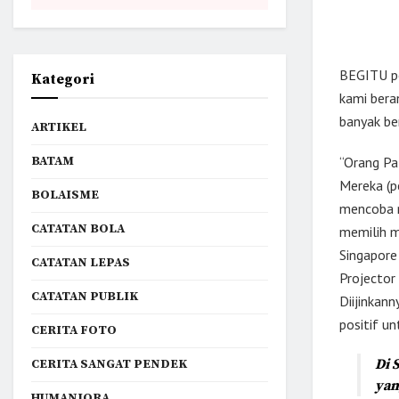
BEGITU pe
Kategori
kami beran
banyak ber
ARTIKEL
BATAM
“Orang Pal
Mereka (p
BOLAISME
mencoba m
CATATAN BOLA
memilih m
Singapore 
CATATAN LEPAS
Projector
CATATAN PUBLIK
Diijinkann
positif u
CERITA FOTO
Di 
CERITA SANGAT PENDEK
yan
HUMANIORA