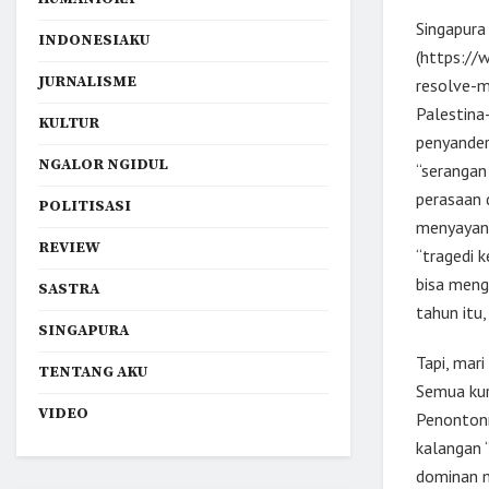
Singapura
INDONESIAKU
(https://
JURNALISME
resolve-m
Palestina
KULTUR
penyander
NGALOR NGIDUL
“serangan
perasaan 
POLITISASI
menyayang
REVIEW
“tragedi 
bisa meng
SASTRA
tahun itu,
SINGAPURA
Tapi, mari
TENTANG AKU
Semua kurs
VIDEO
Penontonn
kalangan “
dominan m