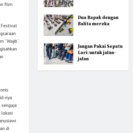
n film
Dua Bapak dengan
Balita mereka
 Festival
ngsaraan
m “Wajib”.
Jangan Pakai Sepatu
ngisahkan
Lari: untuk jalan-
an
jalan
ionis
id-nya
k sengaja
 lokasi
anusiawi
an di