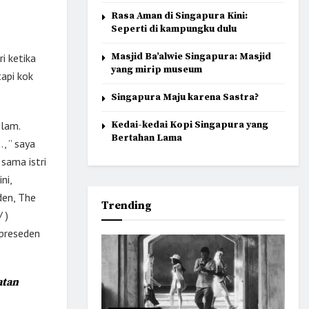
Rasa Aman di Singapura Kini:
Seperti di kampungku dulu
Masjid Ba’alwie Singapura: Masjid
i ketika
yang mirip museum
tapi kok
Singapura Maju karena Sastra?
Kedai-kedai Kopi Singapura yang
slam.
Bertahan Lama
, ” saya
sama istri
ni,
den, The
Trending
 )
 preseden
atan