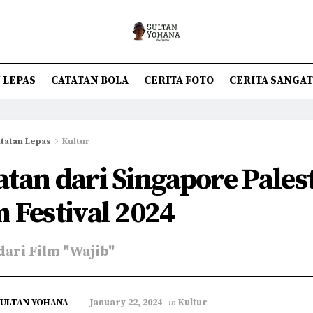
 LEPAS
CATATAN BOLA
CERITA FOTO
CERITA SANGA
tatan Lepas
Kultur
atan dari Singapore Pales
m Festival 2024
dari Film "Wajib"
SULTAN YOHANA
January 22, 2024
in
Kultur