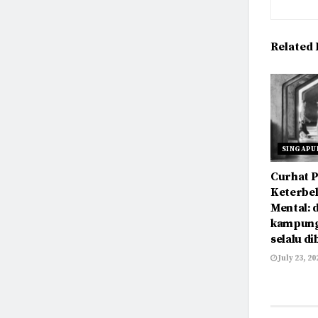
Related
SINGAPU
Curhat 
Keterbe
Mental: 
kampung
selalu di
July 23, 20