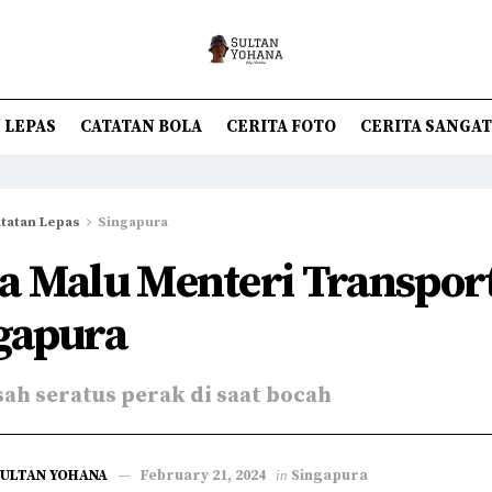
 LEPAS
CATATAN BOLA
CERITA FOTO
CERITA SANGA
tatan Lepas
Singapura
a Malu Menteri Transport
gapura
sah seratus perak di saat bocah
SULTAN YOHANA
February 21, 2024
in
Singapura