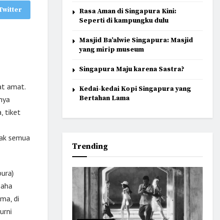
Twitter
Rasa Aman di Singapura Kini:
Seperti di kampungku dulu
Masjid Ba’alwie Singapura: Masjid
yang mirip museum
Singapura Maju karena Sastra?
at amat.
Kedai-kedai Kopi Singapura yang
Bertahan Lama
nya
, tiket
lak semua
Trending
pura)
saha
ma, di
urni