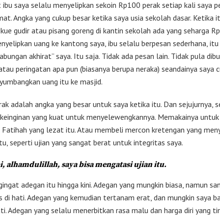
 ibu saya selalu menyelipkan sekoin Rp100 perak setiap kali saya pe
at. Angka yang cukup besar ketika saya usia sekolah dasar. Ketika it
kue gudir atau pisang goreng di kantin sekolah ada yang seharga Rp
nyelipkan uang ke kantong saya, ibu selalu berpesan sederhana, itu
abungan akhirat” saya. Itu saja. Tidak ada pesan lain. Tidak pula dib
tau peringatan apa pun (biasanya berupa neraka) seandainya saya c
yumbangkan uang itu ke masjid.
ak adalah angka yang besar untuk saya ketika itu. Dan sejujurnya, s
-keinginan yang kuat untuk menyelewengkannya. Memakainya untu
 Fatihah yang lezat itu. Atau membeli mercon kretengan yang me
itu, seperti ujian yang sangat berat untuk integritas saya.
i, alhamdulillah, saya bisa mengatasi ujian itu.
ingat adegan itu hingga kini. Adegan yang mungkin biasa, namun sa
di hati. Adegan yang kemudian tertanam erat, dan mungkin saya 
i. Adegan yang selalu menerbitkan rasa malu dan harga diri yang tin