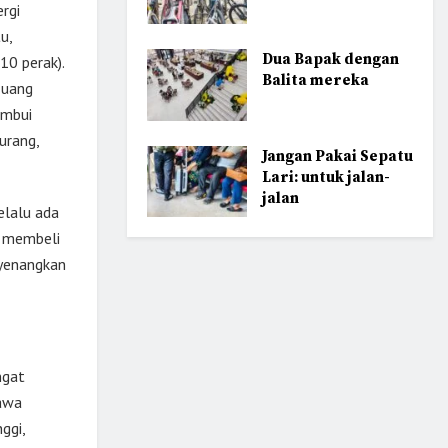
rgi
u,
Dua Bapak dengan
10 perak).
Balita mereka
 uang
umbui
urang,
Jangan Pakai Sepatu
Lari: untuk jalan-
jalan
elalu ada
k membeli
nyenangkan
ngat
bawa
ggi,