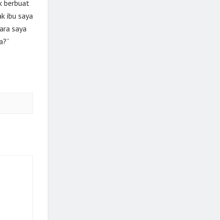
uk berbuat
k ibu saya
tara saya
a?”