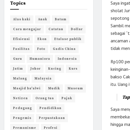
Saya ingat
Topics
sholat Jum
sepotong 
Alas kaki
Anak
Batam
Sambil me
Cara mengajar
Catatan
Dollar
sebagai “t
Efisiensi
Ekon
Etalase publik
ancaman a
tidak men
Fasilitas
Foto
Gadis China
Guru
Humaniora
Indonesia
Rp100 per
keinginan
Jatim
Johor
Kucing
Kurs
bakso Cak
Malang
Malaysia
itu. Uang 
Masjid ba'alwi
Mudik
Museum
Tap
Netizen
Orang tua
Pajak
Pedagang
Pendidikan
Saya meng
membekas 
Pengemis
Perpustakaan
hingga mat
Premanisme
Profesi