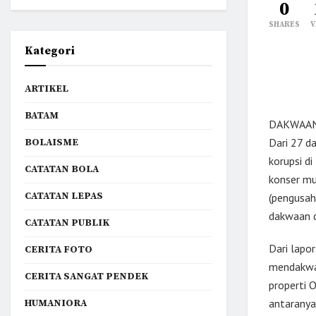
0
SHARES
V
Kategori
ARTIKEL
BATAM
DAKWAAN p
Dari 27 d
BOLAISME
korupsi di
CATATAN BOLA
konser mu
CATATAN LEPAS
(pengusah
dakwaan d
CATATAN PUBLIK
Dari lapor
CERITA FOTO
mendakwa 
CERITA SANGAT PENDEK
properti O
antaranya 
HUMANIORA