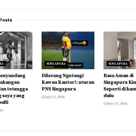
Posts
RA
SINGAPURA
SINGAPURA
Penyandang
Dilarang Ngutangi
Rasa Aman di
lakangan
Kawan Kantor!: aturan
Singapura Kin
dan tetangga
PNS Singapura
Seperti di k
 saya yang
dulu
July 12, 2026
bulli
May 27, 2026
26