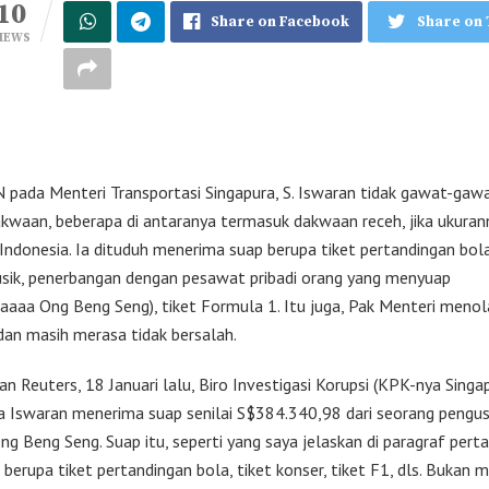
10
Share on Facebook
Share on 
IEWS
ada Menteri Transportasi Singapura, S. Iswaran tidak gawat-gaw
akwaan, beberapa di antaranya termasuk dakwaan receh, jika ukuran
 Indonesia. Ia dituduh menerima suap berupa tiket pertandingan bola
sik, penerbangan dengan pesawat pribadi orang yang menyuap
aaaa Ong Beng Seng), tiket Formula 1. Itu juga, Pak Menteri meno
an masih merasa tidak bersalah.
an Reuters, 18 Januari lalu, Biro Investigasi Korupsi (KPK-nya Singa
Iswaran menerima suap senilai S$384.340,98 dari seorang pengu
ng Beng Seng. Suap itu, seperti yang saya jelaskan di paragraf perta
berupa tiket pertandingan bola, tiket konser, tiket F1, dls. Bukan m