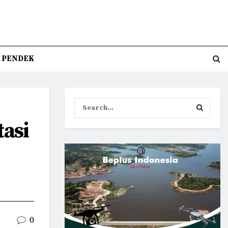
T PENDEK
asi
0