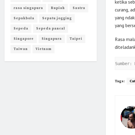
ketika seb
rasa singapura
Rupiah
Sastra
curang, a
yang ndak 
Sepakbola
Sepatu jogging
yang bers
Sepeda
Sepeda pancal
Rasa malu
Singapore
Singapura
Taipei
diteladan
Taiwan
Vietnam
Sumber: 
Tags:
Ca