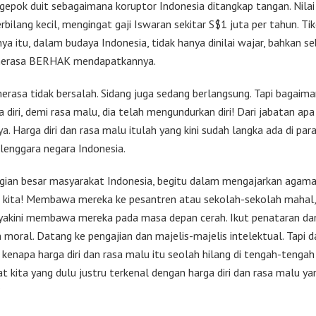
gepok duit sebagaimana koruptor Indonesia ditangkap tangan. Nilai
erbilang kecil, mengingat gaji Iswaran sekitar S$1 juta per tahun. Ti
a itu, dalam budaya Indonesia, tidak hanya dinilai wajar, bahkan s
merasa BERHAK mendapatkannya.
erasa tidak bersalah. Sidang juga sedang berlangsung. Tapi bagaim
 diri, demi rasa malu, dia telah mengundurkan diri! Dari jabatan ap
. Harga diri dan rasa malu itulah yang kini sudah langka ada di para 
lenggara negara Indonesia.
agian besar masyarakat Indonesia, begitu dalam mengajarkan agam
 kita! Membawa mereka ke pesantren atau sekolah-sekolah mahal, 
 yakini membawa mereka pada masa depan cerah. Ikut penataran da
 moral. Datang ke pengajian dan majelis-majelis intelektual. Tapi 
u, kenapa harga diri dan rasa malu itu seolah hilang di tengah-tengah
t kita yang dulu justru terkenal dengan harga diri dan rasa malu ya
?