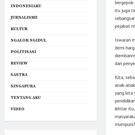
bergepok-
INDONESIAKU
itu juga t
JURNALISME
sebangsany
pejabat 
KULTUR
Iswaran m
NGALOR NGIDUL
demi harga
POLITISASI
diembannya
dan penye
REVIEW
SASTRA
Kita, seb
anak-anak
SINGAPURA
yang kita
TENTANG AKU
pendidikan
ikhtiar it
VIDEO
masyaraka
mumpuni