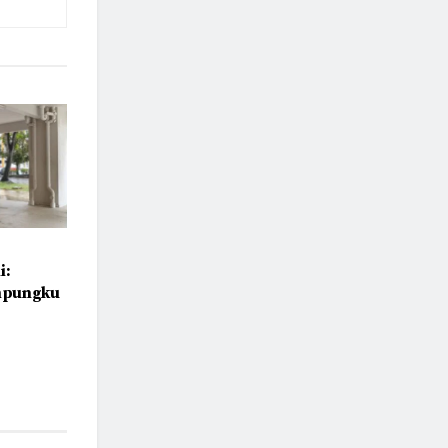
i:
ampungku