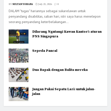
BY
SULTAN YOHANA
July 23, 2026
0
DALAM "tugas" hariannya sebagai sukarelawan untuk
penyandang disabilitas, saban hari, istri saya harus menelepon
seorang penyandang keterbelakangan...
Dilarang Ngutangi Kawan Kantor!: aturan
PNS Singapura
Sepeda Pancal
Dua Bapak dengan Balita mereka
Jangan Pakai Sepatu Lari: untuk jalan-
jalan