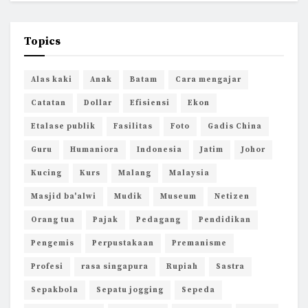
Topics
Alas kaki
Anak
Batam
Cara mengajar
Catatan
Dollar
Efisiensi
Ekon
Etalase publik
Fasilitas
Foto
Gadis China
Guru
Humaniora
Indonesia
Jatim
Johor
Kucing
Kurs
Malang
Malaysia
Masjid ba'alwi
Mudik
Museum
Netizen
Orang tua
Pajak
Pedagang
Pendidikan
Pengemis
Perpustakaan
Premanisme
Profesi
rasa singapura
Rupiah
Sastra
Sepakbola
Sepatu jogging
Sepeda