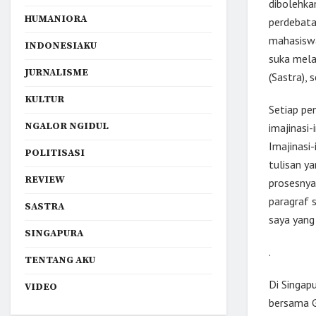
dibolehkan
HUMANIORA
perdebata
mahasisw
INDONESIAKU
suka mela
JURNALISME
(Sastra),
KULTUR
Setiap pe
NGALOR NGIDUL
imajinasi
Imajinasi-
POLITISASI
tulisan y
REVIEW
prosesnya.
paragraf 
SASTRA
saya yang
SINGAPURA
.
TENTANG AKU
Di Singap
VIDEO
bersama G