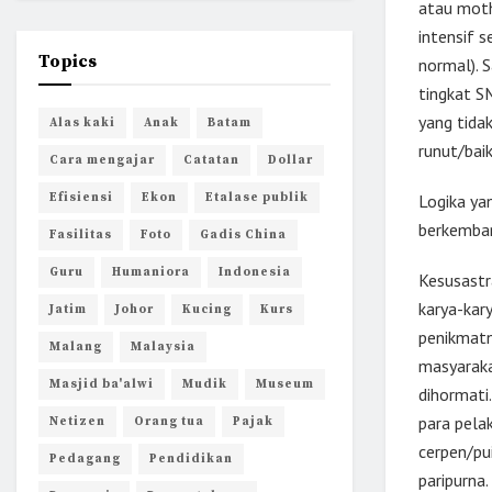
atau moth
intensif 
Topics
normal). 
tingkat S
yang tida
Alas kaki
Anak
Batam
runut/bai
Cara mengajar
Catatan
Dollar
Efisiensi
Ekon
Etalase publik
Logika ya
berkemba
Fasilitas
Foto
Gadis China
Guru
Humaniora
Indonesia
Kesusastr
karya-kary
Jatim
Johor
Kucing
Kurs
penikmatn
Malang
Malaysia
masyaraka
Masjid ba'alwi
Mudik
Museum
dihormati
para pela
Netizen
Orang tua
Pajak
cerpen/pui
Pedagang
Pendidikan
paripurna