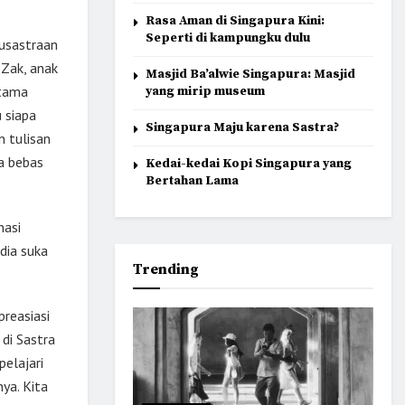
Rasa Aman di Singapura Kini:
Seperti di kampungku dulu
susastraan
 Zak, anak
Masjid Ba’alwie Singapura: Masjid
rtama
yang mirip museum
u siapa
Singapura Maju karena Sastra?
n tulisan
ra bebas
Kedai-kedai Kopi Singapura yang
Bertahan Lama
nasi
dia suka
Trending
reasiasi
 di Sastra
pelajari
ya. Kita