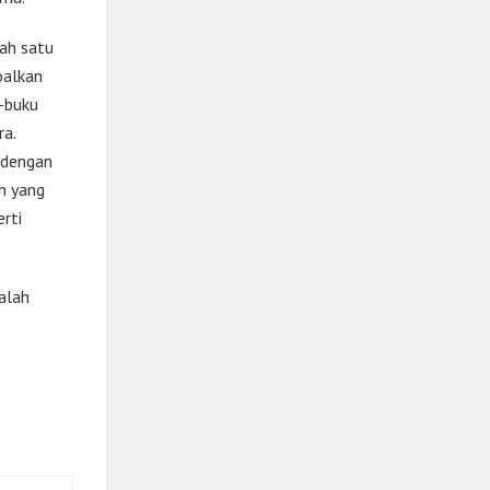
lah satu
oalkan
u-buku
ra.
i dengan
n yang
rti
dalah