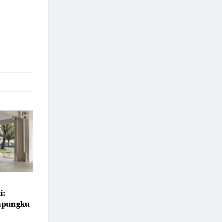
i:
ampungku