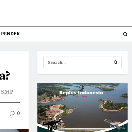
T PENDEK
a?
i SMP
0