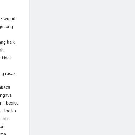
terwujud
gedung-
ng baik.
ah
 tidak
ng rusak.
mbaca
angnya
n,” begitu
a logika
tentu
ai
ama.