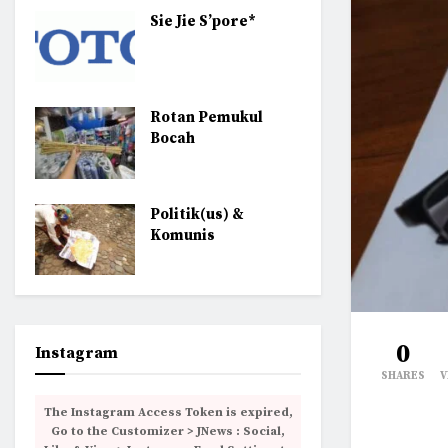
Sie Jie S’pore*
Rotan Pemukul
Bocah
Politik(us) &
Komunis
0
Instagram
SHARES
V
The Instagram Access Token is expired,
Go to the Customizer > JNews : Social,