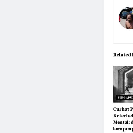
Related
SINGAPU
Curhat 
Keterbe
Mental: 
kampung