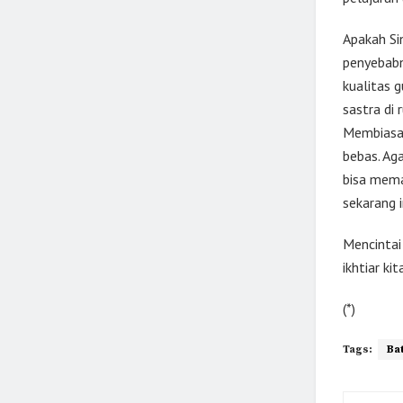
Apakah Si
penyebabn
kualitas 
sastra di
Membiasak
bebas. Ag
bisa mema
sekarang i
Mencintai 
ikhtiar ki
(*)
Tags:
Ba