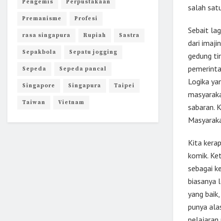
Pengemis
Perpustakaan
salah sa
Premanisme
Profesi
Sebait lag
rasa singapura
Rupiah
Sastra
dari imaj
Sepakbola
Sepatu jogging
gedung ti
pemerinta
Sepeda
Sepeda pancal
Logika ya
Singapore
Singapura
Taipei
masyarakat
Taiwan
Vietnam
sabaran. 
Masyaraka
Kita ker
komik. Ke
sebagai ke
biasanya 
yang baik,
punya al
pelajaran