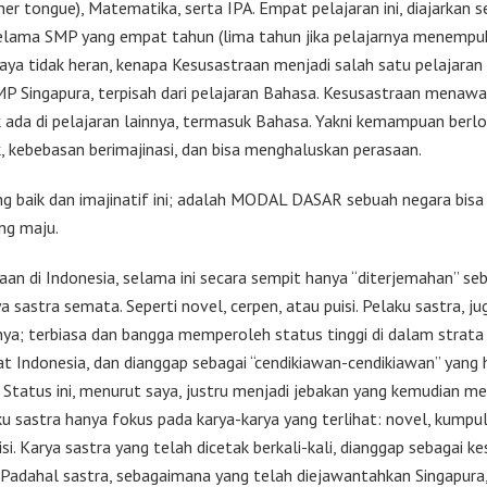
er tongue), Matematika, serta IPA. Empat pelajaran ini, diajarkan s
selama SMP yang empat tahun (lima tahun jika pelajarnya menempuh
Saya tidak heran, kenapa Kesusastraan menjadi salah satu pelajaran 
MP Singapura, terpisah dari pelajaran Bahasa. Kesusastraan menawa
k ada di pelajaran lainnya, termasuk Bahasa. Yakni kemampuan berlo
k, kebebasan berimajinasi, dan bisa menghaluskan perasaan.
ng baik dan imajinatif ini; adalah MODAL DASAR sebuah negara bisa
ng maju.
aan di Indonesia, selama ini secara sempit hanya “diterjemahan” se
a sastra semata. Seperti novel, cerpen, atau puisi. Pelaku sastra, ju
ya; terbiasa dan bangga memperoleh status tinggi di dalam strata
t Indonesia, dan dianggap sebagai “cendikiawan-cendikiawan” yang 
. Status ini, menurut saya, justru menjadi jebakan yang kemudian 
ku sastra hanya fokus pada karya-karya yang terlihat: novel, kumpu
si. Karya sastra yang telah dicetak berkali-kali, dianggap sebagai k
. Padahal sastra, sebagaimana yang telah diejawantahkan Singapura