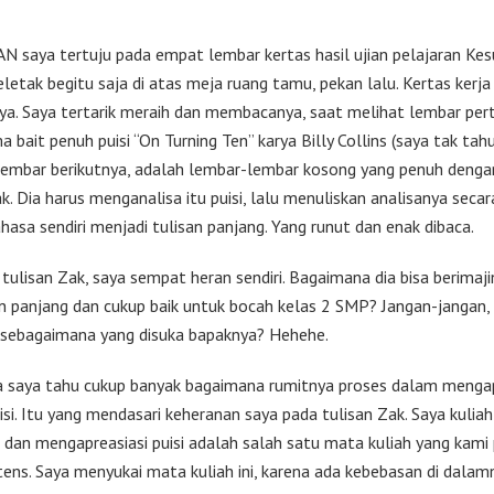
 saya tertuju pada empat lembar kertas hasil ujian pelajaran Ke
letak begitu saja di atas meja ruang tamu, pekan lalu. Kertas kerja
ya. Saya tertarik meraih dan membacanya, saat melihat lembar pe
a bait penuh puisi “On Turning Ten” karya Billy Collins (saya tak tah
a lembar berikutnya, adalah lembar-lembar kosong yang penuh denga
k. Dia harus menganalisa itu puisi, lalu menuliskan analisanya seca
hasa sendiri menjadi tulisan panjang. Yang runut dan enak dibaca.
ulisan Zak, saya sempat heran sendiri. Bagaimana dia bisa berimaji
n panjang dan cukup baik untuk bocah kelas 2 SMP? Jangan-jangan, 
sebagaimana yang disuka bapaknya? Hehehe.
a saya tahu cukup banyak bagaimana rumitnya proses dalam mengap
si. Itu yang mendasari keheranan saya pada tulisan Zak. Saya kuliah
, dan mengapreasiasi puisi adalah salah satu mata kuliah yang kami 
tens. Saya menyukai mata kuliah ini, karena ada kebebasan di dalamn