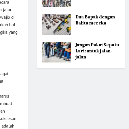
ecara
 jalur
wajib di
Dua Bapak dengan
Balita mereka
rkan hal
gika yang
Jangan Pakai Sepatu
Lari: untuk jalan-
jalan
bagai
ga
harus
membuat
lan
esuksesan
, adalah