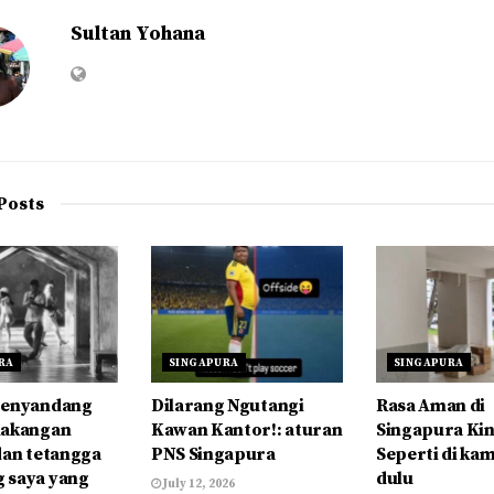
Sultan Yohana
Posts
RA
SINGAPURA
SINGAPURA
Penyandang
Dilarang Ngutangi
Rasa Aman di
lakangan
Kawan Kantor!: aturan
Singapura Kin
dan tetangga
PNS Singapura
Seperti di k
 saya yang
dulu
July 12, 2026