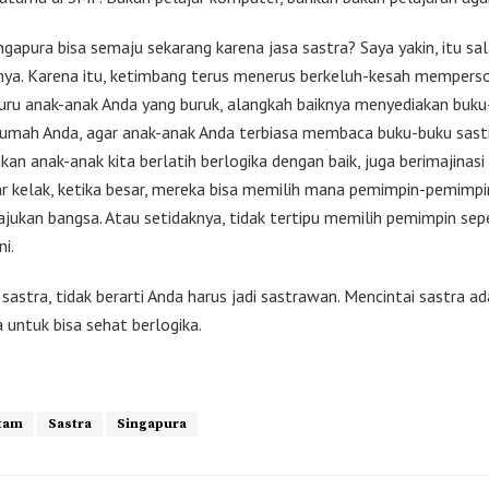
ngapura bisa semaju sekarang karena jasa sastra? Saya yakin, itu sa
ya. Karena itu, ketimbang terus menerus berkeluh-kesah mempers
guru anak-anak Anda yang buruk, alangkah baiknya menyediakan buk
 rumah Anda, agar anak-anak Anda terbiasa membaca buku-buku sast
an anak-anak kita berlatih berlogika dengan baik, juga berimajinas
ar kelak, ketika besar, mereka bisa memilih mana pemimpin-pemimpi
jukan bangsa. Atau setidaknya, tidak tertipu memilih pemimpin sepe
ni.
sastra, tidak berarti Anda harus jadi sastrawan. Mencintai sastra a
ta untuk bisa sehat berlogika.
tam
Sastra
Singapura