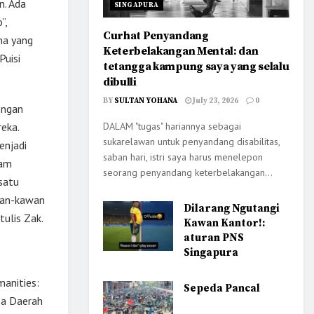
n. Ada
SINGAPURA
”,
Curhat Penyandang
na yang
Keterbelakangan Mental: dan
Puisi
tetangga kampung saya yang selalu
dibulli
BY
SULTAN YOHANA
July 23, 2026
0
engan
DALAM "tugas" hariannya sebagai
eka.
sukarelawan untuk penyandang disabilitas,
enjadi
saban hari, istri saya harus menelepon
lam
seorang penyandang keterbelakangan...
 satu
awan-kawan
Dilarang Ngutangi
ulis Zak.
Kawan Kantor!:
aturan PNS
Singapura
manities:
Sepeda Pancal
sa Daerah