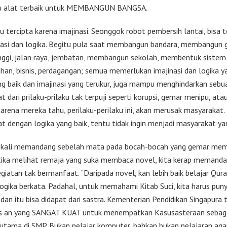
tu alat terbaik untuk MEMBANGUN BANGSA.
u tercipta karena imajinasi. Seonggok robot pembersih lantai, bisa 
inasi dan logika. Begitu pula saat membangun bandara, membangun 
nggi, jalan raya, jembatan, membangun sekolah, membentuk sistem
han, bisnis, perdagangan; semua memerlukan imajinasi dan logika ya
ng baik dan imajinasi yang terukur, juga mampu menghindarkan sebu
 dari prilaku-prilaku tak terpuji seperti korupsi, gemar menipu, atau
Karena mereka tahu, perilaku-perilaku ini, akan merusak masyarakat.
t dengan logika yang baik, tentu tidak ingin menjadi masyarakat ya
apkali memandang sebelah mata pada bocah-bocah yang gemar me
tika melihat remaja yang suka membaca novel, kita kerap memand
giatan tak bermanfaat. “Daripada novel, kan lebih baik belajar Qura
logika berkata. Padahal, untuk memahami Kitab Suci, kita harus puny
 dan itu bisa didapat dari sastra. Kementerian Pendidikan Singapura 
as an yang SANGAT KUAT untuk menempatkan Kasusasteraan sebag
 utama di SMP. Bukan pelajar komputer, bahkan bukan pelajaran ag