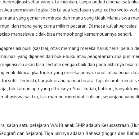
 berimajinasi seliar yang kita inginkan, tanpa peduli dibenar-salahka
n. Ada permainan logika. Serta ada kejelasan yang “cetho welo-welo
a mana yang gemar membaca dan mana yang tidak. Mahasiswa ma
mun, dan mana yang cuma mikirin pacaran. Di mata kuliah Apresiasi 
 setiap mahasiswa tidak bisa membohongi kemampuannya sendiri.
ngapresiasi puisi (sastra), otak memang mereka harus terisi penuh d
-imajinasi yang dipanen dari buku-buku atau pengalaman apa pun mer
imajinasi itu akan bisa tertata dengan baik dan pada akhirnya bisa m
ang enak dibaca, jika logika yang mereka punya: runut atau benar da
 Ini sulit. Terbukti, banyak orang pandai bicara, tapi disuruh menulis
saja, tak karuan apa yang ditulisnya. Saat kuliah, bahkan, banyak k
 mahasiswa sastra, tak mampu membuat tulisan, sepanjang yang dit
ura, salah satu pelajaran WAJIB anak SMP adalah Kesusastraan (Hu
eografi dan Sejarah). Tiga lainnya adalah Bahasa (Inggris dan Baha