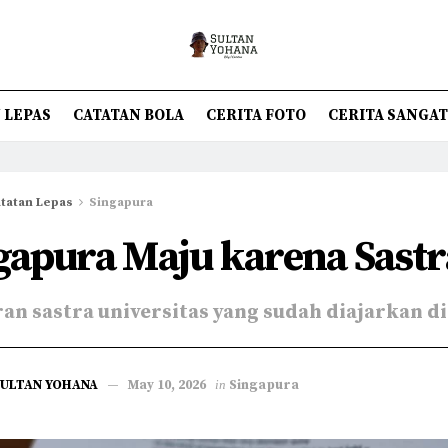
 LEPAS
CATATAN BOLA
CERITA FOTO
CERITA SANGA
tatan Lepas
Singapura
gapura Maju karena Sastr
ran sastra universitas yang sudah diajarkan d
SULTAN YOHANA
May 10, 2026
in
Singapura