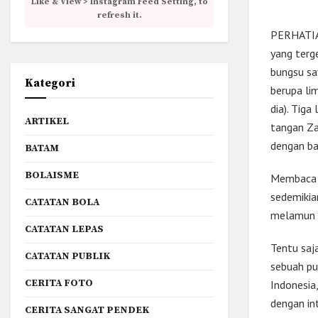
Like & View > Instagram Feed Setting, to
refresh it.
PERHATIAN
yang terge
bungsu sa
Kategori
berupa lim
dia). Tig
ARTIKEL
tangan Za
dengan ba
BATAM
BOLAISME
Membaca t
sedemikia
CATATAN BOLA
melamun 
CATATAN LEPAS
Tentu saj
CATATAN PUBLIK
sebuah pui
CERITA FOTO
Indonesia
dengan in
CERITA SANGAT PENDEK