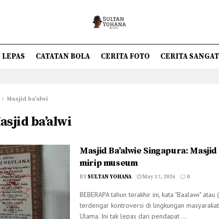
 LEPAS
CATATAN BOLA
CERITA FOTO
CERITA SANGA
Masjid ba'alwi
asjid ba’alwi
Masjid Ba’alwie Singapura: Masjid
mirip museum
BY
SULTAN YOHANA
May 17, 2026
0
BEBERAPA tahun terakhir ini, kata "Baalawi" atau 
terdengar kontroversi di lingkungan masyarakat
Ulama. Ini tak lepas dari pendapat ...