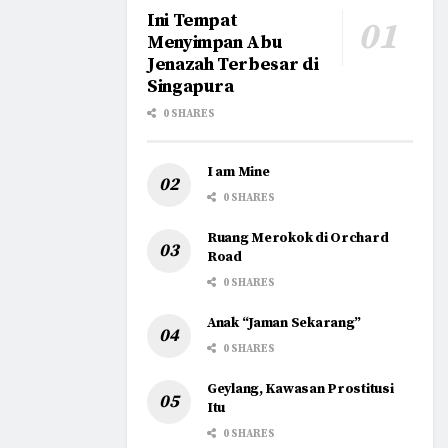
Ini Tempat
Menyimpan Abu
Jenazah Terbesar di
Singapura
0 SHARES
I am Mine
0 SHARES
Ruang Merokok di Orchard
Road
0 SHARES
Anak “Jaman Sekarang”
0 SHARES
Geylang, Kawasan Prostitusi
Itu
0 SHARES