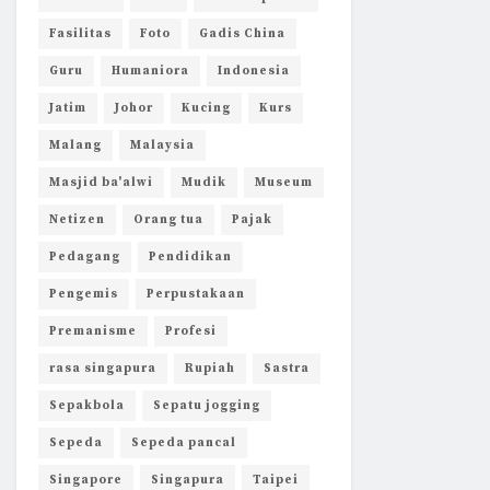
Fasilitas
Foto
Gadis China
Guru
Humaniora
Indonesia
Jatim
Johor
Kucing
Kurs
Malang
Malaysia
Masjid ba'alwi
Mudik
Museum
Netizen
Orang tua
Pajak
Pedagang
Pendidikan
Pengemis
Perpustakaan
Premanisme
Profesi
rasa singapura
Rupiah
Sastra
Sepakbola
Sepatu jogging
Sepeda
Sepeda pancal
Singapore
Singapura
Taipei