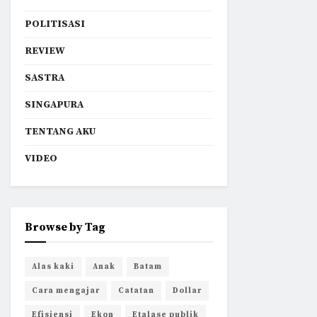
POLITISASI
REVIEW
SASTRA
SINGAPURA
TENTANG AKU
VIDEO
Browse by Tag
Alas kaki
Anak
Batam
Cara mengajar
Catatan
Dollar
Efisiensi
Ekon
Etalase publik