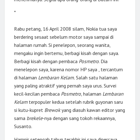
*
Rabu petang, 16 April 2008 silam, Nokia tua saya
berdering sesaat sebelum motor saya sampai di
halaman rumah. Si penelepon, seorang wanita,
mengaku ingin bertemu, berbagi kisah dengan saya.
Berbagi kisah dengan pembaca
Posmetro
. Dia
menelepon saya, karena nomor HP saya , tercantum
di halaman
Lembaran Kelam.
Salah satu halaman
yang paling atraktif yang pernah saya urus. Survei
kecil-kecilan pembaca
Posmetro
, halaman
Lembaran
Kelam
terpopuler kedua setelah rubrik guyonan saru
si kutu-kupret
Brewok
yang diasuh kawan editor yang
sama
brekele
-nya dengan sang tokoh rekaannya,
Susanto.
Hampir setengah tahun terakhir ini saya dipercaya