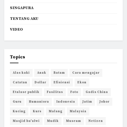
SINGAPURA
TENTANG AKU
VIDEO
Topics
Alas kaki
Anak
Batam
Cara mengajar
Catatan
Dollar
Efisiensi
Ekon
Etalase publik
Fasilitas
Foto
Gadis China
Guru
Humaniora
Indonesia
Jatim
Johor
Kucing
Kurs
Malang
Malaysia
Masjid ba'alwi
Mudik
Museum
Netizen