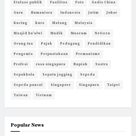
Etalase publik
Fasilitas
Foto
Gadis China
Guru
Humaniora
Indonesia
Jatim
Johor
Kucing
Kurs
Malang
Malaysia
Masjid ba'alwi
Mudik
Museum
Netizen
Orang tua
Pajak
Pedagang
Pendidikan
Pengemis
Perpustakaan
Premanisme
Profesi
rasa singapura
Rupiah
Sastra
Sepakbola
Sepatu jogging
Sepeda
Sepeda pancal
Singapore
Singapura
Taipei
Taiwan
Vietnam
Popular News