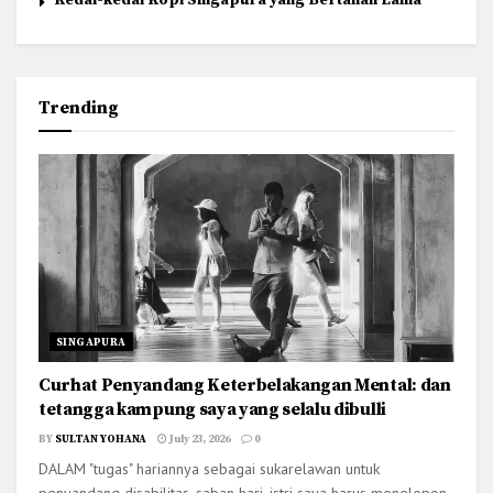
Kedai-kedai Kopi Singapura yang Bertahan Lama
Trending
SINGAPURA
Curhat Penyandang Keterbelakangan Mental: dan
tetangga kampung saya yang selalu dibulli
BY
SULTAN YOHANA
July 23, 2026
0
DALAM "tugas" hariannya sebagai sukarelawan untuk