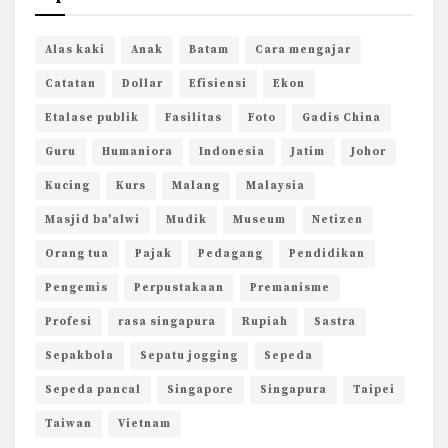
Alas kaki
Anak
Batam
Cara mengajar
Catatan
Dollar
Efisiensi
Ekon
Etalase publik
Fasilitas
Foto
Gadis China
Guru
Humaniora
Indonesia
Jatim
Johor
Kucing
Kurs
Malang
Malaysia
Masjid ba'alwi
Mudik
Museum
Netizen
Orang tua
Pajak
Pedagang
Pendidikan
Pengemis
Perpustakaan
Premanisme
Profesi
rasa singapura
Rupiah
Sastra
Sepakbola
Sepatu jogging
Sepeda
Sepeda pancal
Singapore
Singapura
Taipei
Taiwan
Vietnam