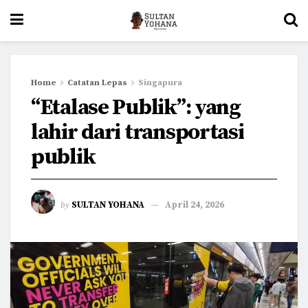
Home
Catatan Lepas
Singapura
“Etalase Publik”: yang
lahir dari transportasi
publik
by
SULTAN YOHANA
April 24, 2026