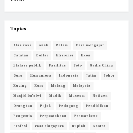
VIDEO
Topics
Alas kaki
Anak
Batam
Cara mengajar
Catatan
Dollar
Efisiensi
Ekon
Etalase publik
Fasilitas
Foto
Gadis China
Guru
Humaniora
Indonesia
Jatim
Johor
Kucing
Kurs
Malang
Malaysia
Masjid ba'alwi
Mudik
Museum
Netizen
Orang tua
Pajak
Pedagang
Pendidikan
Pengemis
Perpustakaan
Premanisme
Profesi
rasa singapura
Rupiah
Sastra