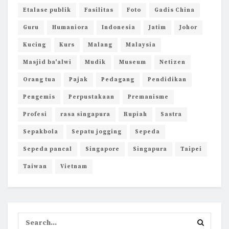
Etalase publik
Fasilitas
Foto
Gadis China
Guru
Humaniora
Indonesia
Jatim
Johor
Kucing
Kurs
Malang
Malaysia
Masjid ba'alwi
Mudik
Museum
Netizen
Orang tua
Pajak
Pedagang
Pendidikan
Pengemis
Perpustakaan
Premanisme
Profesi
rasa singapura
Rupiah
Sastra
Sepakbola
Sepatu jogging
Sepeda
Sepeda pancal
Singapore
Singapura
Taipei
Taiwan
Vietnam