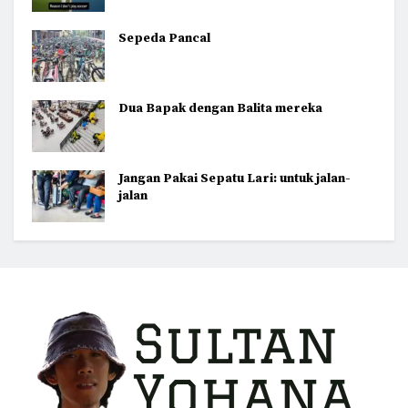
Sepeda Pancal
Dua Bapak dengan Balita mereka
Jangan Pakai Sepatu Lari: untuk jalan-
jalan