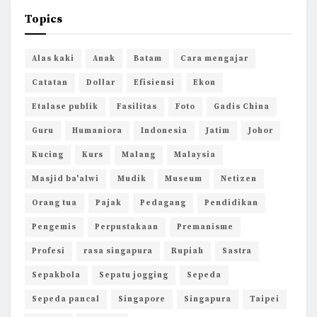
Topics
Alas kaki
Anak
Batam
Cara mengajar
Catatan
Dollar
Efisiensi
Ekon
Etalase publik
Fasilitas
Foto
Gadis China
Guru
Humaniora
Indonesia
Jatim
Johor
Kucing
Kurs
Malang
Malaysia
Masjid ba'alwi
Mudik
Museum
Netizen
Orang tua
Pajak
Pedagang
Pendidikan
Pengemis
Perpustakaan
Premanisme
Profesi
rasa singapura
Rupiah
Sastra
Sepakbola
Sepatu jogging
Sepeda
Sepeda pancal
Singapore
Singapura
Taipei