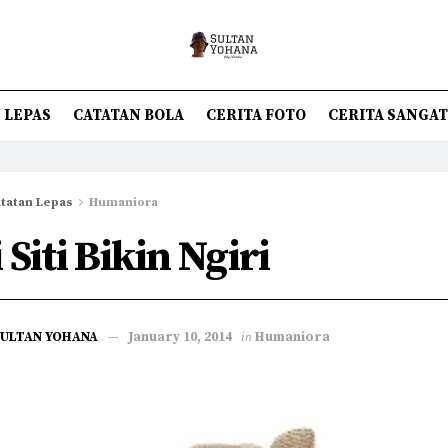
 LEPAS
CATATAN BOLA
CERITA FOTO
CERITA SANGA
tatan Lepas
Humaniora
 Siti Bikin Ngiri
SULTAN YOHANA
January 10, 2014
in
Humaniora