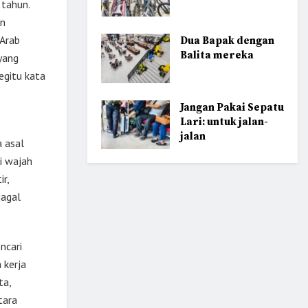
 tahun.
an
 Arab
Dua Bapak dengan
Balita mereka
 yang
egitu kata
Jangan Pakai Sepatu
Lari: untuk jalan-
jalan
 asal
i wajah
r,
gagal
ncari
 kerja
ta,
tara