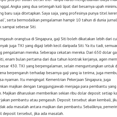
nggal. Angka yang dua setengah kali lipat dari besarnya upah mini
g baru saja ditetapkan. Saya saja, yang profesinya punya titel kere
nal”, serta bermodalkan pengalaman hampir 10 tahun di dunia jurnali
k sampai sebesar Siti.
ngasuh orangtua di Singapura, gaji Siti boleh dikatakan lebih dari cu
ak juga TKI yang digaji lebih kecil daripada Siti. Ya itu tadi, semu
g pengalaman mereka. Seberapa cekatan mereka. Dari 650 dolar gaj
Siti, enam bulan pertama dari dua tahun kontrak kerjanya, agen m
ebesar 430. TKI yang berpengalaman, selain menguntungkan untuk d
arena berpengaruh terhadap besarnya gaji yang ia terima, juga memb
isa nyaman. Itu mengingat Kementrian Pekerjaan Singapura, juga
kan majikan dengan tanggungjawab menjaga para pembantu yang
. Majikan diharuskan memberikan sekian ribu dolar deposit setiap kal
akan pembantu atau pengasuh. Deposit tersebut akan kembali, jika
idak ada masalah antara majikan dan pembantu. Sebaliknya, pemeri
 deposit tersebut, jika ada masalah.