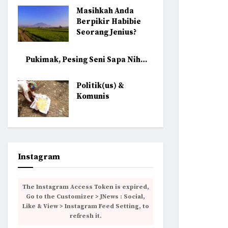
Masihkah Anda
Berpikir Habibie
Seorang Jenius?
Pukimak, Pesing Seni Sapa Nih…
Politik(us) &
Komunis
Instagram
The Instagram Access Token is expired,
Go to the Customizer > JNews : Social,
Like & View > Instagram Feed Setting, to
refresh it.