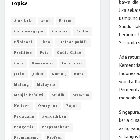
bawa, dia
Topics
Jika seka
kampung h
Alas kaki
Anak
Batam
Saudi. “Ta
Cara mengajar
Catatan
Dollar
berumur 11
Siti pada 
Efisiensi
Ekon
Etalase publik
Fasilitas
Foto
Gadis China
Ada ratus
Guru
Humaniora
Indonesia
Kementria
Indonesia
Jatim
Johor
Kucing
Kurs
wanita Ka
Malang
Malaysia
Pemerinta
Masjid ba'alwi
Mudik
Museum
mengais do
Netizen
Orang tua
Pajak
Singapura
Pedagang
Pendidikan
kerja di 
Pengemis
Perpustakaan
asing yan
sekaligus
Premanisme
Profesi