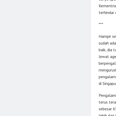
Kementria
terhindar
***
Hampir se
sudah ada
baik, dia
lewat age
berpengal
mengurusk
pengalama
di Singapu
Pengalama
terus tera
sebesar 6
lebih dar