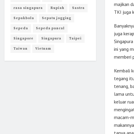
majikan d
rasa singapura
Rupiah
Sastra
TKI juga 
Sepakbola
Sepatu jogging
Banyaknya 
Sepeda
Sepeda pancal
juga kera
Singapore
Singapura
Taipei
Singapura
ini yang 
Taiwan
Vietnam
memberi p
Kembali k
tegang itu
tenang, b
lama untu
keluar rua
mengingat
macam-ma
makannya 
tanya apa