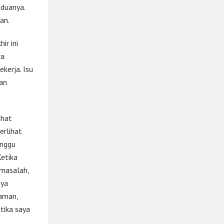
duanya.
an.
ir ini
ra
kerja. Isu
an
ihat
erlihat
unggu
etika
rmasalah,
nya
aman,
tika saya