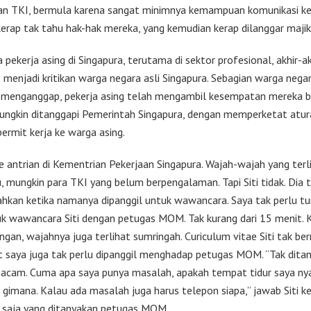
an TKI, bermula karena sangat minimnya kemampuan komunikasi ke
kerap tak tahu hak-hak mereka, yang kemudian kerap dilanggar majik
pekerja asing di Singapura, terutama di sektor profesional, akhir-akh
p menjadi kritikan warga negara asli Singapura. Sebagian warga nega
 menganggap, pekerja asing telah mengambil kesempatan mereka be
mungkin ditanggapi Pemerintah Singapura, dengan memperketat atur
ermit kerja ke warga asing.
e antrian di Kementrian Pekerjaan Singapura. Wajah-wajah yang terl
, mungkin para TKI yang belum berpengalaman. Tapi Siti tidak. Dia t
ahkan ketika namanya dipanggil untuk wawancara. Saya tak perlu t
k wawancara Siti dengan petugas MOM. Tak kurang dari 15 menit. K
ngan, wajahnya juga terlihat sumringah. Curiculum vitae Siti tak be
 saya juga tak perlu dipanggil menghadap petugas MOM. “Tak dita
cam. Cuma apa saya punya masalah, apakah tempat tidur saya ny
gimana. Kalau ada masalah juga harus telepon siapa,” jawab Siti ke
 saja yang ditanyakan petugas MOM.