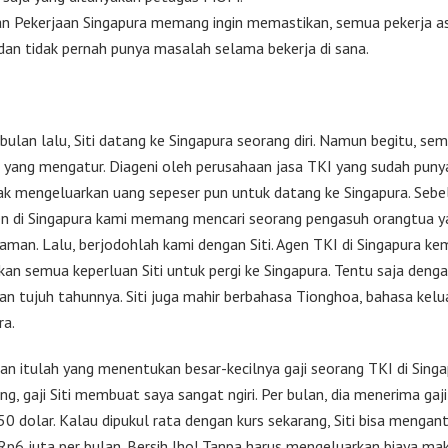
n Pekerjaan Singapura memang ingin memastikan, semua pekerja a
 dan tidak pernah punya masalah selama bekerja di sana.
bulan lalu, Siti datang ke Singapura seorang diri. Namun begitu, se
 yang mengatur. Diageni oleh perusahaan jasa TKI yang sudah pun
 tak mengeluarkan uang sepeser pun untuk datang ke Singapura. Seb
n di Singapura kami memang mencari seorang pengasuh orangtua y
aman. Lalu, berjodohlah kami dengan Siti. Agen TKI di Singapura ke
an semua keperluan Siti untuk pergi ke Singapura. Tentu saja deng
n tujuh tahunnya. Siti juga mahir berbahasa Tionghoa, bahasa kelu
ra.
n itulah yang menentukan besar-kecilnya gaji seorang TKI di Singa
ng, gaji Siti membuat saya sangat ngiri. Per bulan, dia menerima gaji
50 dolar. Kalau dipukul rata dengan kurs sekarang, Siti bisa mengan
i Rp6 juta per bulan. Bersih lho! Tanpa harus mengeluarkan biaya ma