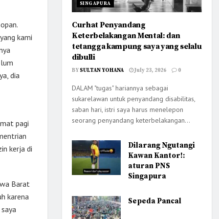
SINGAPURA
sopan.
Curhat Penyandang
Keterbelakangan Mental: dan
i yang kami
tetangga kampung saya yang selalu
nya
dibulli
elum
BY
SULTAN YOHANA
July 23, 2026
0
a, dia
DALAM "tugas" hariannya sebagai
sukarelawan untuk penyandang disabilitas,
saban hari, istri saya harus menelepon
seorang penyandang keterbelakangan...
umat pagi
mentrian
Dilarang Ngutangi
n kerja di
Kawan Kantor!:
aturan PNS
Singapura
awa Barat
uh karena
Sepeda Pancal
 saya