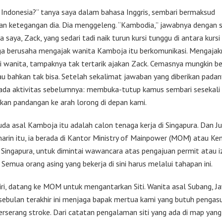
i Indonesia?” tanya saya dalam bahasa Inggris, sembari bermaksud
n ketegangan dia. Dia menggeleng. “Kambodia,” jawabnya dengan 
 saya, Zack, yang sedari tadi naik turun kursi tunggu di antara kurs
uga berusaha mengajak wanita Kamboja itu berkomunikasi. Mengajak
Si wanita, tampaknya tak tertarik ajakan Zack. Cemasnya mungkin b
au bahkan tak bisa. Setelah sekalimat jawaban yang diberikan padany
ada aktivitas sebelumnya: membuka-tutup kamus sembari sesekali
an pandangan ke arah lorong di depan kami.
da asal Kamboja itu adalah calon tenaga kerja di Singapura. Dan J
arin itu, ia berada di Kantor Ministry of Mainpower (MOM) atau Ke
 Singapura, untuk dimintai wawancara atas pengajuan permit atau izi
 Semua orang asing yang bekerja di sini harus melalui tahapan ini.
iri, datang ke MOM untuk mengantarkan Siti. Wanita asal Subang, J
h sebulan terakhir ini menjaga bapak mertua kami yang butuh pengas
terserang stroke. Dari catatan pengalaman siti yang ada di map yang