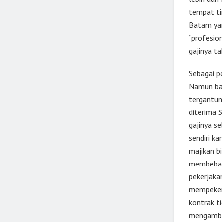
tempat ti
Batam yan
“profesio
gajinya ta
Sebagai pe
Namun bany
tergantun
diterima 
gajinya s
sendiri k
majikan b
membeban
pekerjakan
mempekerj
kontrak t
mengambil