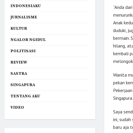
INDONESIAKU
“Anda dar
menurunka
JURNALISME
Anak kedua
KULTUR
duduki, j
bermain. 
NGALOR NGIDUL
hilang, at
POLITISASI
kembali p
melongokk
REVIEW
SASTRA
Wanita mu
pekan kem
SINGAPURA
Pekerjaan
TENTANG AKU
Singapura.
VIDEO
Saya send
ini, suda
baru aja 