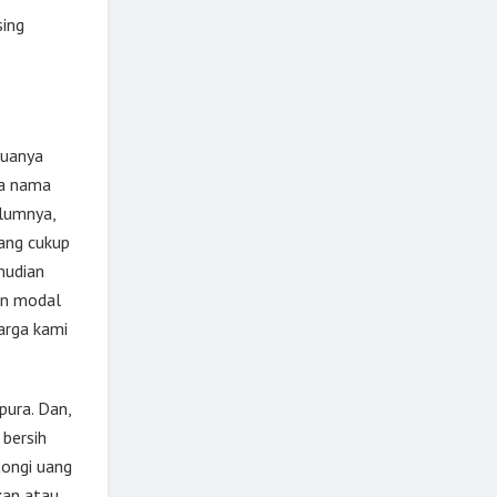
sing
muanya
ya nama
elumnya,
ang cukup
mudian
an modal
arga kami
pura. Dan,
 bersih
tongi uang
kan atau