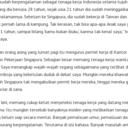
 sudah berpengalaman sebagai tenaga kerja Indonesia selama tujuh
rang dia berusia 28 tahun, sejak usia 21 tahun dia sudah meninggalk
alamannya. Sebelum ke Singapura, dia sudah bekerja di Taiwan dan
k pernah lama di kampung. Tak kerasan, tak bisa apa-apa. Anak saya
 tahun, sampai bilang ‘kamu bukan ibuku’, karena tak kenal saya,” b
saya.
an orang asing yang Jumat pagi itu mengurus permit kerja di Kantor
n Pekerjaan Singapura. Sebagian besar memang tenaga kerja wanita
. Saya menangkap wajah-wajah tegang sebagaimana yang terlihat d
mboja yang kebetulan duduk di dekat saya. Mungkin mereka khawati
h Singapura tak mengabulkan permit kerja mereka, hingga mereka 
lar di sana.
, kini, memang cukup ketat menyeleksi tenaga kerja yang datang me
sana. Itu mungkin tersebab banyaknya insiden yang melibatkan tenaga
g belum siap secara mental. Banyak pemalsuan umur, pemalsuan da
 kurang berpengalaman. Terutama di sisi bahasa. Banyak masalah an