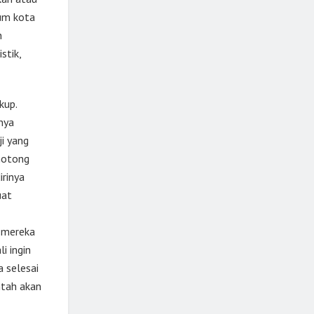
mum kota
n
stik,
kup.
anya
i yang
emotong
irinya
uat
 mereka
i ingin
 selesai
ntah akan