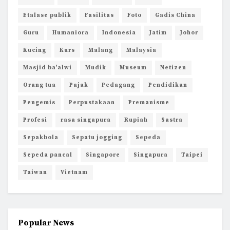
Etalase publik
Fasilitas
Foto
Gadis China
Guru
Humaniora
Indonesia
Jatim
Johor
Kucing
Kurs
Malang
Malaysia
Masjid ba'alwi
Mudik
Museum
Netizen
Orang tua
Pajak
Pedagang
Pendidikan
Pengemis
Perpustakaan
Premanisme
Profesi
rasa singapura
Rupiah
Sastra
Sepakbola
Sepatu jogging
Sepeda
Sepeda pancal
Singapore
Singapura
Taipei
Taiwan
Vietnam
Popular News