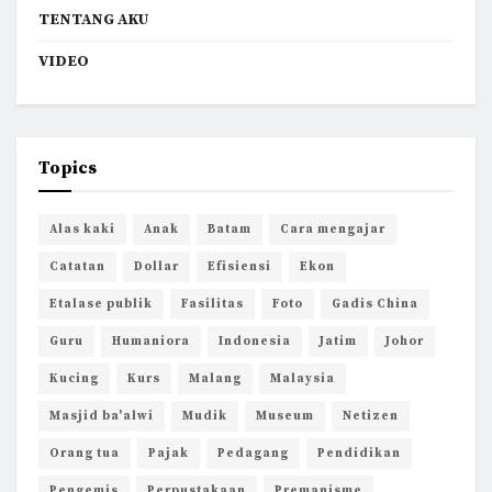
TENTANG AKU
VIDEO
Topics
Alas kaki
Anak
Batam
Cara mengajar
Catatan
Dollar
Efisiensi
Ekon
Etalase publik
Fasilitas
Foto
Gadis China
Guru
Humaniora
Indonesia
Jatim
Johor
Kucing
Kurs
Malang
Malaysia
Masjid ba'alwi
Mudik
Museum
Netizen
Orang tua
Pajak
Pedagang
Pendidikan
Pengemis
Perpustakaan
Premanisme