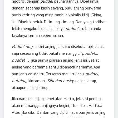
ngobrol dengan
puddel
peliharaannya. Dibelainya
dengan segenap kasih sayang, bulu anjing berwarna
putih keriting yang mirip rambut vokalis Nidji, Giring,
itu. Dipeluk-peluk. Ditimang-timang. Dan yang terlihat
lebih mengakrabkan, diajaknya
puddel
itu bercanda
layaknya teman sepermainan.
Puddel dog
, di sini anjing jenis itu disebut. Tapi, tentu
saja seseorang tidak bakal memanggil, “
puddel…
puddel
…,” jika punya piaraan anjing jenis ini. Setiap
anjing yang bernama tentu dipanggil namanya. Apa
pun jenis anjing itu. Terserah mau itu jenis
puddel,
bulldog,
kintamani,
Siberian husky
, anjing kurap,
ataupun anjing korup.
Jika nama si anjing kebetulan Harto, jelas si pemilik
akan memanggil anjingnya begini, “To… To… Harto…”
Atau jika diksi Dahlan yang dipilih, apa pun jenis anjing