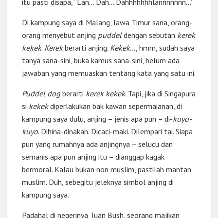
itu pasti disapa, “Lan… Dah… Dahhhhhhhlannnnnnn…”
Di kampung saya di Malang, Jawa Timur sana, orang-
orang menyebut anjing
puddel
dengan sebutan
kerek
kekek
.
Kerek
berarti anjing.
Kekek
…, hmm, sudah saya
tanya sana-sini, buka kamus sana-sini, belum ada
jawaban yang memuaskan tentang kata yang satu ini.
Puddel dog
berarti
kerek kekek
. Tapi, jika di Singapura
si
kekek
diperlakukan bak kawan sepermaianan, di
kampung saya dulu, anjing – jenis apa pun – di-
kuyo-
kuyo
. Dihina-dinakan. Dicaci-maki. Dilempari tai. Siapa
pun yang rumahnya ada anjingnya – selucu dan
semanis apa pun anjing itu – dianggap kagak
bermoral. Kalau bukan non muslim, pastilah mantan
muslim. Duh, sebegitu jeleknya simbol anjing di
kampung saya.
Padahal di negerinya Tuan Bush, seorang majikan