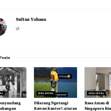
Sultan Yohana
Posts
RA
SINGAPURA
SINGAPURA
Penyandang
Dilarang Ngutangi
Rasa Aman di
lakangan
Kawan Kantor!: aturan
Singapura Kin