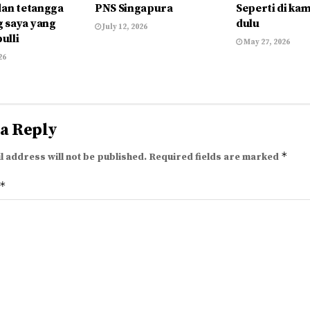
dan tetangga
PNS Singapura
Seperti di k
 saya yang
dulu
July 12, 2026
bulli
May 27, 2026
26
 a Reply
*
l address will not be published.
Required fields are marked
*