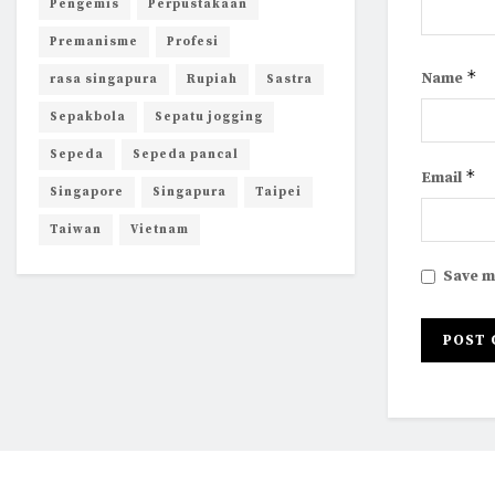
Pengemis
Perpustakaan
Premanisme
Profesi
*
Name
rasa singapura
Rupiah
Sastra
Sepakbola
Sepatu jogging
Sepeda
Sepeda pancal
*
Email
Singapore
Singapura
Taipei
Taiwan
Vietnam
Save m