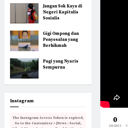
Jangan Sok Kaya di
Negeri Kapitalis
Sosialis
Gigi Ompong dan
Penyesalan yang
Berhikmah
Pagi yang Nyaris
Sempurna
Instagram
0
The Instagram Access Token is expired,
Go to the Customizer > JNews : Social,
SHARES
V