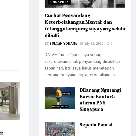
SINGAPURA
Curhat Penyandang
Keterbelakangan Mental: dan
tetangga kampung saya yang selalu
dibulli
BY
SULTAN YOHANA
July 23, 2026
0
DALAM "tugas" hariannya sebagai
sukarelawan untuk penyandang disabilitas,
saban hari, istri saya harus menelepon
seorang penyandang keterbelakangan...
Dilarang Ngutangi
Kawan Kantor!:
aturan PNS
Singapura
Sepeda Pancal
i: