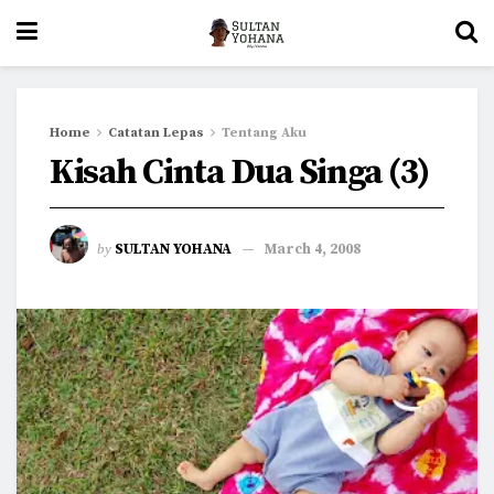
Home
Catatan Lepas
Tentang Aku
Kisah Cinta Dua Singa (3)
by
SULTAN YOHANA
March 4, 2008