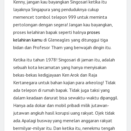
Kenny, jangan kau bayangkan Singosari ketika itu
layaknya Singapura yang penduduknya cukup
memencet tombol telepon 999 untuk meminta
pertolongan dengan segera! Jangan kau bayangkan,
proses kelahiran bapak seperti halnya
proses
kelahiran kamu
di Gleneagles yang ditunggui tiga
bidan dan Profesor Tham yang berwajah dingin itu.
Ketika itu tahun 1978! Singosari di jaman itu, adalah
sebuah kota kecamatan yang hanya menyisakan
bekas-bekas kedigjayaan Ken Arok dan Raja
Kertanegara untuk bahan kajian para arkeolog! Tidak
ada telepon di rumah bapak. Tidak juga taksi yang
dalam keadaan darurat bisa sewaktu-waktu dipanggil.
Hanya ada dokar dan mobil pribadi milik jutawan-
jutawan angkuh hasil korupsi uang rakyat. Ojek tidak
ada. Apalagi busway yang menelan anggaran rakyat
bermilyar-milyar itu. Dan ketika itu, nenekmu tengah