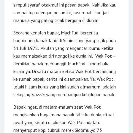
simpul syaraf otakmu! Ini pesan bapak, Nak! Jika kau
sampai lupa dengan pesan ini, kusumpahi kau jadi
manusia yang paling tidak berguna di dunia!
Seorang kenalan bapak, Machfud, bercerita
bagaimana bapak lahir di Senin siang yang terik pada
31 Juli 1978. “Akulah yang mengantar ibumu ketika
kau memaksakan diri nongol ke dunia ini,” Wak Pot –
demikian bapak memanggil Machfud – membuka
kisahnya. Di satu malam ketika Wak Pot bertandang
ke rumah bapak, cerita ini disampaikan. Ya, Wak Pot,
lelaki hitam kurus yang kini sudah almarhum, adalah
sekeping
puzzle
yang membangun kehidupan bapak.
Bapak ingat, di malam-malam saat Wak Pot
mengisahkan bagaimana bapak lahir ke dunia, ritual
awal yang selalu dilakukan Wak Pot adalah:
menyeruput kopi tubruk merek Sidomulyo 73