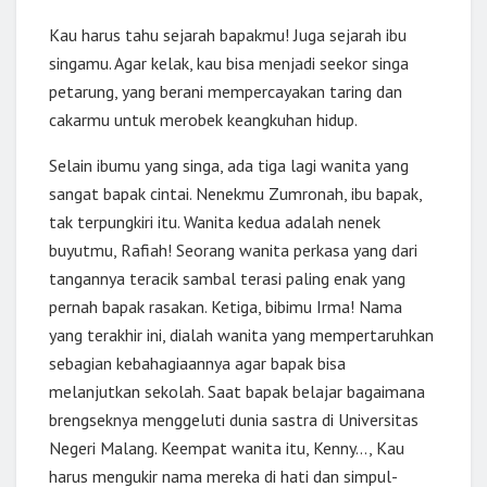
Kau harus tahu sejarah bapakmu! Juga sejarah ibu
singamu. Agar kelak, kau bisa menjadi seekor singa
petarung, yang berani mempercayakan taring dan
cakarmu untuk merobek keangkuhan hidup.
Selain ibumu yang singa, ada tiga lagi wanita yang
sangat bapak cintai. Nenekmu Zumronah, ibu bapak,
tak terpungkiri itu. Wanita kedua adalah nenek
buyutmu, Rafiah! Seorang wanita perkasa yang dari
tangannya teracik sambal terasi paling enak yang
pernah bapak rasakan. Ketiga, bibimu Irma! Nama
yang terakhir ini, dialah wanita yang mempertaruhkan
sebagian kebahagiaannya agar bapak bisa
melanjutkan sekolah. Saat bapak belajar bagaimana
brengseknya menggeluti dunia sastra di Universitas
Negeri Malang. Keempat wanita itu, Kenny…, Kau
harus mengukir nama mereka di hati dan simpul-