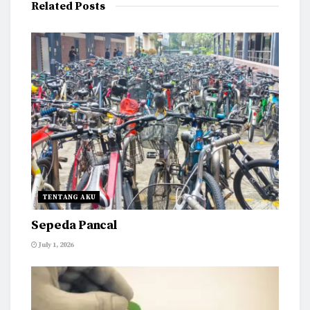
Related
Posts
TENTANG AKU
Sepeda Pancal
July 1, 2026