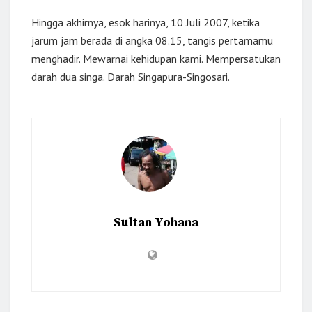
Hingga akhirnya, esok harinya, 10 Juli 2007, ketika
jarum jam berada di angka 08.15, tangis pertamamu
menghadir. Mewarnai kehidupan kami. Mempersatukan
darah dua singa. Darah Singapura-Singosari.
Sultan Yohana