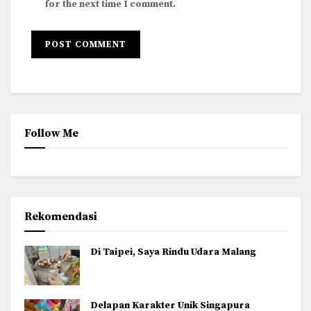
for the next time I comment.
Follow Me
Rekomendasi
Di Taipei, Saya Rindu Udara Malang
Delapan Karakter Unik Singapura