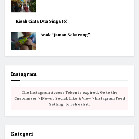
Kisah Cinta Dua Singa (6)
Anak “Jaman Sekarang”
Instagram
The Instagram Access Token is expired, Go to the
Customizer > JNews : Social, Like & View > Instagram Feed
Setting, to refresh it.
Kategori