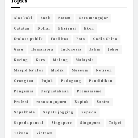
Topics
Alas kaki
Anak
Batam
Cara mengajar
Catatan
Dollar
Efisiensi
Ekon
Etalase publik
Fasilitas
Foto
Gadis China
Guru
Humaniora
Indonesia
Jatim
Johor
Kucing
Kurs
Malang
Malaysia
Masjid ba'alwi
Mudik
Museum
Netizen
Orang tua
Pajak
Pedagang
Pendidikan
Pengemis
Perpustakaan
Premanisme
Profesi
rasa singapura
Rupiah
Sastra
Sepakbola
Sepatu jogging
Sepeda
Sepeda pancal
Singapore
Singapura
Taipei
Taiwan
Vietnam