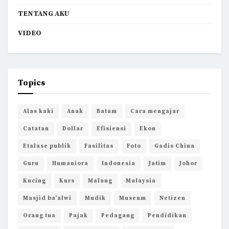
TENTANG AKU
VIDEO
Topics
Alas kaki
Anak
Batam
Cara mengajar
Catatan
Dollar
Efisiensi
Ekon
Etalase publik
Fasilitas
Foto
Gadis China
Guru
Humaniora
Indonesia
Jatim
Johor
Kucing
Kurs
Malang
Malaysia
Masjid ba'alwi
Mudik
Museum
Netizen
Orang tua
Pajak
Pedagang
Pendidikan