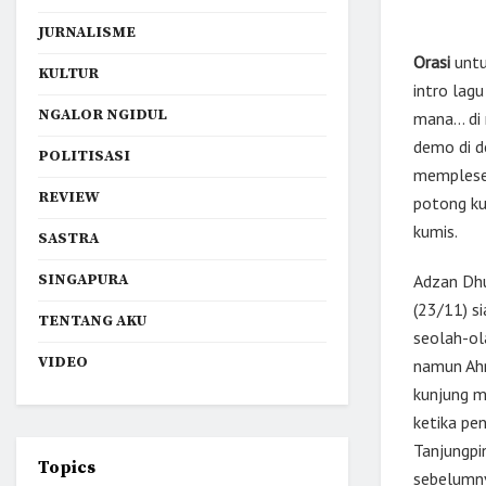
JURNALISME
Orasi
untu
KULTUR
intro lag
NGALOR NGIDUL
mana… di 
demo di d
POLITISASI
mempleset
REVIEW
potong ku
kumis.
SASTRA
SINGAPURA
Adzan Dhu
(23/11) s
TENTANG AKU
seolah-ol
VIDEO
namun Ahm
kunjung m
ketika pe
Tanjungpi
Topics
sebelumny