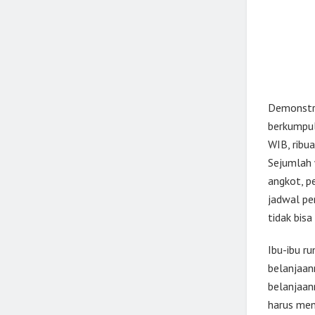
Demonstra
berkumpul 
WIB, rib
Sejumlah 
angkot, p
jadwal pe
tidak bisa
Ibu-ibu r
belanjaan
belanjaan
harus men