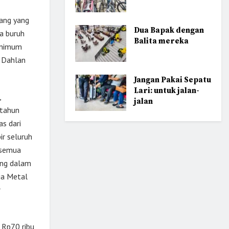
rang yang
Dua Bapak dengan
a buruh
Balita mereka
minimum
, Dahlan
Jangan Pakai Sepatu
Lari: untuk jalan-
,
jalan
 tahun
as dari
ir seluruh
 semua
ung dalam
ja Metal
r
 Rp70 ribu