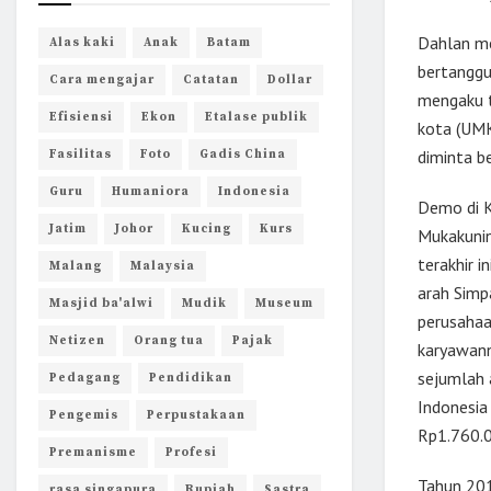
Dahlan me
Alas kaki
Anak
Batam
bertanggu
Cara mengajar
Catatan
Dollar
mengaku t
Efisiensi
Ekon
Etalase publik
kota (UMK
diminta b
Fasilitas
Foto
Gadis China
Guru
Humaniora
Indonesia
Demo di K
Jatim
Johor
Kucing
Kurs
Mukakunin
terakhir i
Malang
Malaysia
arah Simp
Masjid ba'alwi
Mudik
Museum
perusahaa
Netizen
Orang tua
Pajak
karyawann
sejumlah 
Pedagang
Pendidikan
Indonesia
Pengemis
Perpustakaan
Rp1.760.
Premanisme
Profesi
Tahun 201
rasa singapura
Rupiah
Sastra