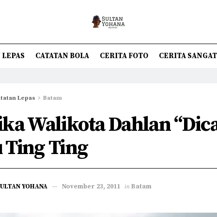
 LEPAS
CATATAN BOLA
CERITA FOTO
CERITA SANGA
tatan Lepas
Batam
ika Walikota Dahlan “Dica
 Ting Ting
SULTAN YOHANA
November 23, 2011
in
Batam