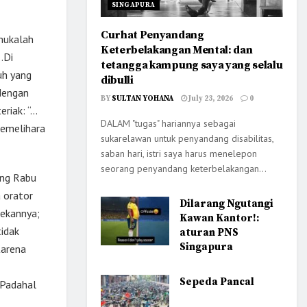
SINGAPURA
Curhat Penyandang
ukalah
Keterbelakangan Mental: dan
…Di
tetangga kampung saya yang selalu
uh yang
dibulli
dengan
BY
SULTAN YOHANA
July 23, 2026
0
eriak: “…
DALAM "tugas" hariannya sebagai
emelihara
sukarelawan untuk penyandang disabilitas,
saban hari, istri saya harus menelepon
seorang penyandang keterbelakangan...
ang Rabu
 orator
Dilarang Ngutangi
rekannya;
Kawan Kantor!:
idak
aturan PNS
Singapura
Karena
Sepeda Pancal
 Padahal