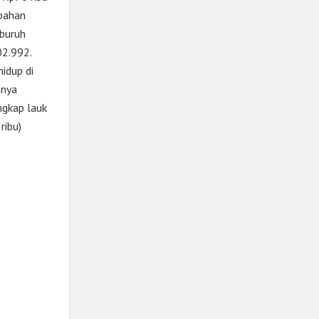
pahan
buruh
02.992.
idup di
anya
ngkap lauk
ribu)