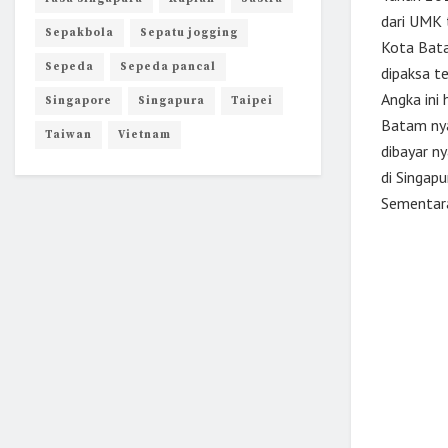
dari UMK 
Sepakbola
Sepatu jogging
Kota Bata
Sepeda
Sepeda pancal
dipaksa t
Angka ini
Singapore
Singapura
Taipei
Batam nya
Taiwan
Vietnam
dibayar ny
di Singapu
Sementara