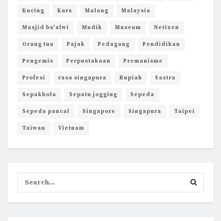
Kucing
Kurs
Malang
Malaysia
Masjid ba'alwi
Mudik
Museum
Netizen
Orang tua
Pajak
Pedagang
Pendidikan
Pengemis
Perpustakaan
Premanisme
Profesi
rasa singapura
Rupiah
Sastra
Sepakbola
Sepatu jogging
Sepeda
Sepeda pancal
Singapore
Singapura
Taipei
Taiwan
Vietnam