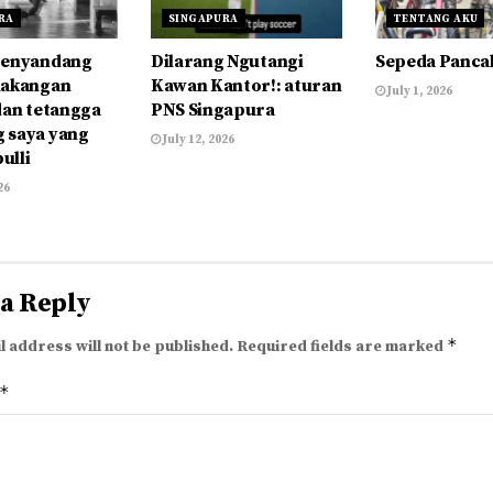
RA
SINGAPURA
TENTANG AKU
Penyandang
Dilarang Ngutangi
Sepeda Panca
lakangan
Kawan Kantor!: aturan
July 1, 2026
dan tetangga
PNS Singapura
 saya yang
July 12, 2026
bulli
26
 a Reply
*
l address will not be published.
Required fields are marked
*