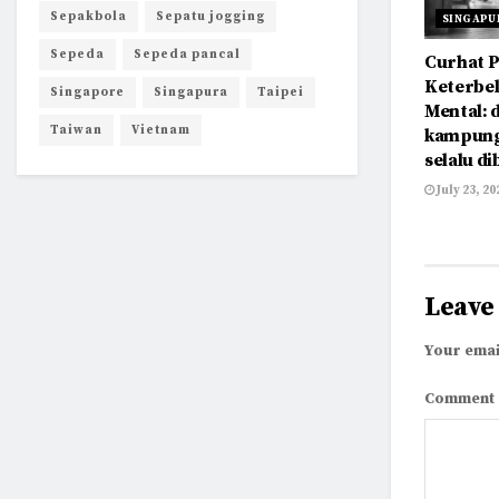
Sepakbola
Sepatu jogging
SINGAPU
Sepeda
Sepeda pancal
Curhat 
Keterbe
Singapore
Singapura
Taipei
Mental: 
Taiwan
Vietnam
kampung
selalu di
July 23, 20
Leave
Your emai
Comment