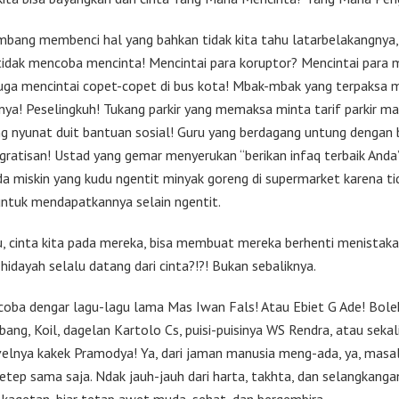
imbang membenci hal yang bahkan tidak kita tahu latarbelakangnya
 tidak mencoba mencinta! Mencintai para koruptor? Mencintai para 
uga mencintai copet-copet di bus kota! Mbak-mbak yang terpaksa 
ya! Peselingkuh! Tukang parkir yang memaksa minta tarif parkir ma
g nyunat duit bantuan sosial! Guru yang berdagang untung dengan
 gratisan! Ustad yang gemar menyerukan “berikan infaq terbaik Anda
da miskin yang kudu ngentit minyak goreng di supermarket karena ti
 untuk mendapatkannya selain ngentit.
u, cinta kita pada mereka, bisa membuat mereka berhenti menistakan 
idayah selalu datang dari cinta?!?! Bukan sebaliknya.
 coba dengar lagu-lagu lama Mas Iwan Fals! Atau Ebiet G Ade! Bol
ang, Koil, dagelan Kartolo Cs, puisi-puisinya WS Rendra, atau sekal
elnya kakek Pramodya! Ya, dari jaman manusia meng-ada, ya, masa
etep sama saja. Ndak jauh-jauh dari harta, takhta, dan selangkanga