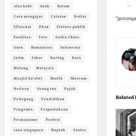
…
Alas kaki
Anak
Batam
Cara mengajar
Catatan
Dollar
*)potonga
Efisiensi
Ekon
Etalase publik
Fasilitas
Foto
Gadis China
Guru
Humaniora
Indonesia
Jatim
Johor
Kucing
Kurs
Malang
Malaysia
Masjid ba'alwi
Mudik
Museum
Netizen
Orang tua
Pajak
Related
Pedagang
Pendidikan
Pengemis
Perpustakaan
Premanisme
Profesi
rasa singapura
Rupiah
Sastra