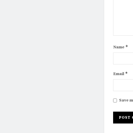
*
Name
*
Email
Save m