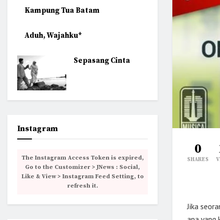
Kampung Tua Batam
Aduh, Wajahku*
Sepasang Cinta
Instagram
0
The Instagram Access Token is expired,
SHARES
V
Go to the Customizer > JNews : Social,
Like & View > Instagram Feed Setting, to
refresh it.
Jika seor
apa yang 