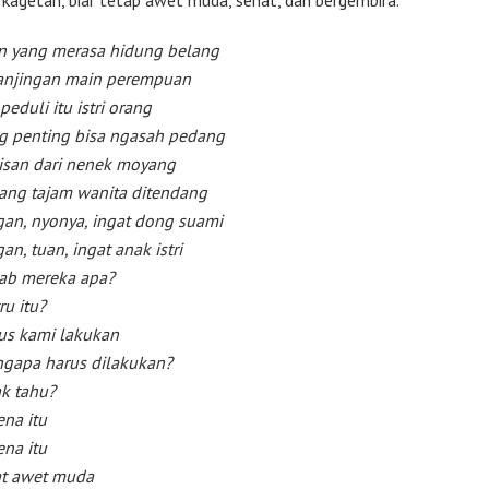
g kagetan, biar tetap awet muda, sehat, dan bergembira.
n yang merasa hidung belang
anjingan main perempuan
peduli itu istri orang
g penting bisa ngasah pedang
isan dari nenek moyang
ang tajam wanita ditendang
gan, nyonya, ingat dong suami
an, tuan, ingat anak istri
ab mereka apa?
ru itu?
us kami lakukan
gapa harus dilakukan?
k tahu?
ena itu
ena itu
t awet muda