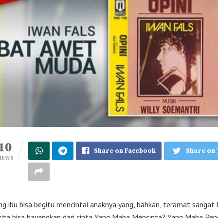
10
Share on Facebook
Share on 
IEWS
ang ibu bisa begitu mencintai anaknya yang, bahkan, teramat sangat 
kita bisa bayangkan dari cinta Yang Maha Mencinta? Yang Maha Pen