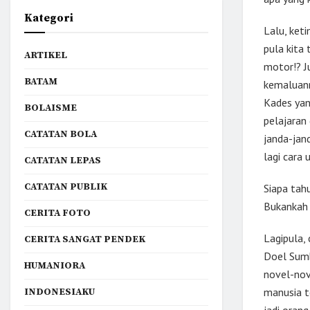
Kategori
Lalu, ket
pula kita
ARTIKEL
motor!? J
BATAM
kemaluann
Kades yan
BOLAISME
pelajaran
CATATAN BOLA
janda-jan
lagi cara
CATATAN LEPAS
CATATAN PUBLIK
Siapa tah
Bukankah h
CERITA FOTO
Lagipula,
CERITA SANGAT PENDEK
Doel Sumb
HUMANIORA
novel-nov
manusia t
INDONESIAKU