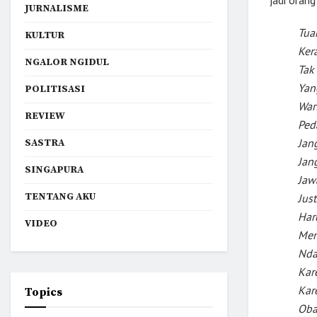
jadi oran
JURNALISME
Tua
KULTUR
Ker
NGALOR NGIDUL
Tak 
Yan
POLITISASI
War
REVIEW
Ped
Jan
SASTRA
Jang
SINGAPURA
Jaw
TENTANG AKU
Just
Har
VIDEO
Men
Nda
Kar
Kar
Topics
Oba