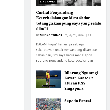
SINGAPURA
Curhat Penyandang
Keterbelakangan Mental: dan
tetangga kampung saya yang selalu
dibulli
BY
SULTAN YOHANA
July 23, 2026
0
DALAM "tugas" hariannya sebagai
sukarelawan untuk penyandang disabilitas,
saban hari, istri saya harus menelepon
seorang penyandang keterbelakangan...
Dilarang Ngutangi
Kawan Kantor!:
aturan PNS
Singapura
Sepeda Pancal