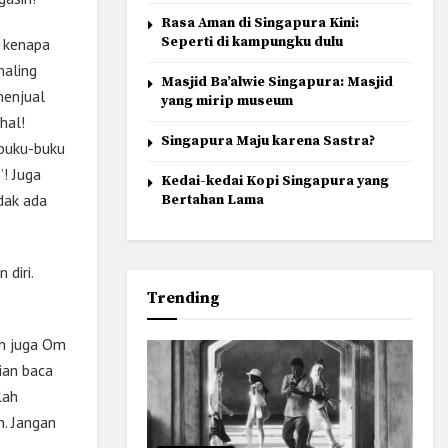
Rasa Aman di Singapura Kini:
Seperti di kampungku dulu
, kenapa
maling
Masjid Ba’alwie Singapura: Masjid
menjual
yang mirip museum
hal!
Singapura Maju karena Sastra?
 buku-buku
”! Juga
Kedai-kedai Kopi Singapura yang
dak ada
Bertahan Lama
diri.
Trending
eh juga Om
ian baca
lah
n. Jangan