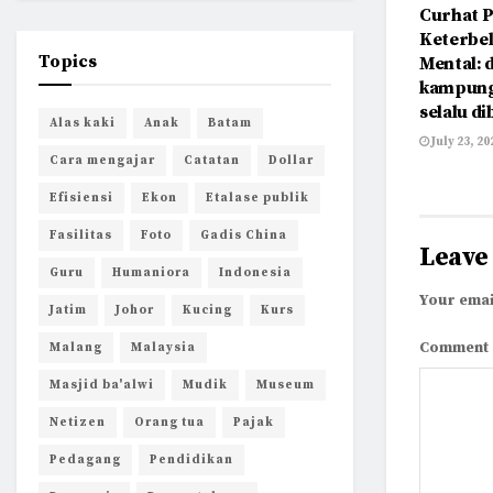
Curhat 
Keterbe
Topics
Mental: 
kampung
selalu di
Alas kaki
Anak
Batam
July 23, 20
Cara mengajar
Catatan
Dollar
Efisiensi
Ekon
Etalase publik
Fasilitas
Foto
Gadis China
Leave
Guru
Humaniora
Indonesia
Your emai
Jatim
Johor
Kucing
Kurs
Comment
Malang
Malaysia
Masjid ba'alwi
Mudik
Museum
Netizen
Orang tua
Pajak
Pedagang
Pendidikan