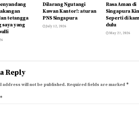
Penyandang
Dilarang Ngutangi
Rasa Aman di
lakangan
Kawan Kantor!: aturan
Singapura Kin
dan tetangga
PNS Singapura
Seperti di k
 saya yang
dulu
July 12, 2026
bulli
May 27, 2026
26
 a Reply
*
l address will not be published.
Required fields are marked
*