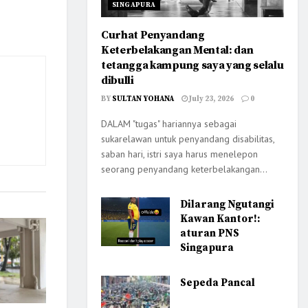
SINGAPURA
Curhat Penyandang
Keterbelakangan Mental: dan
tetangga kampung saya yang selalu
dibulli
BY
SULTAN YOHANA
July 23, 2026
0
DALAM "tugas" hariannya sebagai
sukarelawan untuk penyandang disabilitas,
saban hari, istri saya harus menelepon
seorang penyandang keterbelakangan...
Dilarang Ngutangi
Kawan Kantor!:
aturan PNS
Singapura
Sepeda Pancal