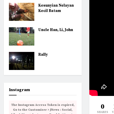
Kesunyian Nelayan
Kecil Batam
Uncle Han, Li, John
Rally
Instagram
0
The Instagram Access Token is expired,
Go to the Customizer > JNews : Social,
SHARES
V