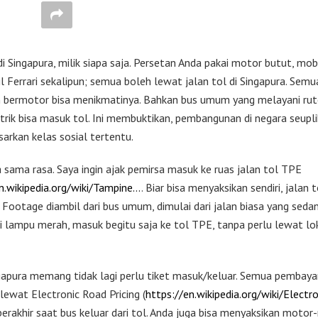
di Singapura, milik siapa saja. Persetan Anda pakai motor butut, mobi
l Ferrari sekalipun; semua boleh lewat jalan tol di Singapura. Semu
 bermotor bisa menikmatinya. Bahkan bus umum yang melayani rut
trik bisa masuk tol. Ini membuktikan, pembangunan di negara seuplik 
sarkan kelas sosial tertentu.
 sama rasa. Saya ingin ajak pemirsa masuk ke ruas jalan tol TPE
n.wikipedia.org/wiki/Tampine…
. Biar bisa menyaksikan sendiri, jalan t
. Footage diambil dari bus umum, dimulai dari jalan biasa yang seda
di lampu merah, masuk begitu saja ke tol TPE, tanpa perlu lewat lo
ngapura memang tidak lagi perlu tiket masuk/keluar. Semua pembaya
lewat Electronic Road Pricing (
https://en.wikipedia.org/wiki/Electr
erakhir saat bus keluar dari tol. Anda juga bisa menyaksikan moto