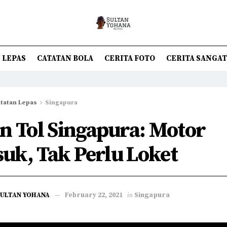
 LEPAS
CATATAN BOLA
CERITA FOTO
CERITA SANGA
tatan Lepas
Singapura
an Tol Singapura: Motor
uk, Tak Perlu Loket
SULTAN YOHANA
February 22, 2021
in
Singapura