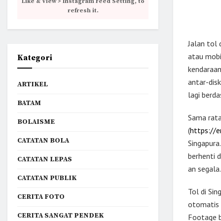
Like & View > Instagram Feed Setting, to
refresh it.
Jalan tol 
atau mobi
Kategori
kendaraan
antar-disk
ARTIKEL
lagi berda
BATAM
Sama rata
BOLAISME
(
https://e
CATATAN BOLA
Singapura
berhenti 
CATATAN LEPAS
an segala.
CATATAN PUBLIK
Tol di Si
CERITA FOTO
otomatis 
CERITA SANGAT PENDEK
Footage b