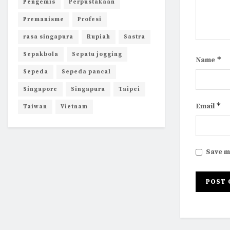
Pengemis
Perpustakaan
Premanisme
Profesi
rasa singapura
Rupiah
Sastra
Sepakbola
Sepatu jogging
*
Name
Sepeda
Sepeda pancal
Singapore
Singapura
Taipei
*
Email
Taiwan
Vietnam
Save m