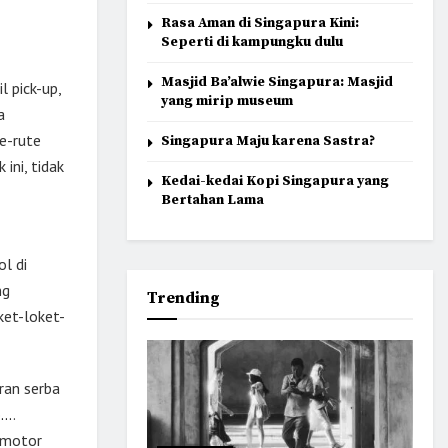
Rasa Aman di Singapura Kini:
Seperti di kampungku dulu
Masjid Ba’alwie Singapura: Masjid
l pick-up,
yang mirip museum
a
e-rute
Singapura Maju karena Sastra?
ini, tidak
Kedai-kedai Kopi Singapura yang
Bertahan Lama
ol di
ng
Trending
ket-loket-
ran serba
o…
.
r-motor