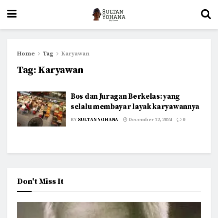
Home
Tag
Karyawan
Tag:
Karyawan
Bos dan Juragan Berkelas: yang
selalu membayar layak karyawannya
BY
SULTAN YOHANA
December 12, 2024
0
Don't Miss It